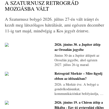
A SZATURNUSZ RETROGRÁD
MOZGÁSBA VÁLT
A Szaturnusz bolygó 2026. július 27-én vált irányt és
kezdi meg látszólagos hátrálását, ami egészen december
11-ig tart majd, mindvégig a Kos jegyét érintve.
2026. június 30. a Jupiter átlép
az Oroszlán jegyébe
Június 30-án a Jupiter átlépett az
Oroszlán jegyébe, ahol egészen
2027. július 26-ig marad.
Retrográd Merkúr – Mire figyelj
ebben az időszakban?
2026. a Merkúr éve. A bolygó a
gondolkodásunkat,
kommunikációnkat befolyásolja, és
mivel az év uralkodó bolygója, így
2026. június 19. a Chiron átlép a
hátráló mozgása kiemelten fontos
Bikába - Egy új gyógyulási ciklus
lesz.