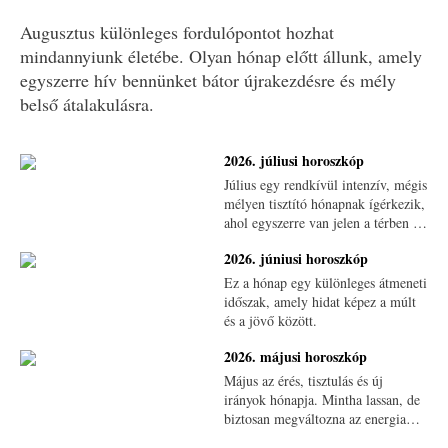
Augusztus különleges fordulópontot hozhat
mindannyiunk életébe. Olyan hónap előtt állunk, amely
egyszerre hív bennünket bátor újrakezdésre és mély
belső átalakulásra.
2026. júliusi horoszkóp
Július egy rendkívül intenzív, mégis
mélyen tisztító hónapnak ígérkezik,
ahol egyszerre van jelen a térben a
belső átrendeződés, ébredések és
2026. júniusi horoszkóp
sorsfordító felismerések.
Ez a hónap egy különleges átmeneti
időszak, amely hidat képez a múlt
és a jövő között.
2026. májusi horoszkóp
Május az érés, tisztulás és új
irányok hónapja. Mintha lassan, de
biztosan megváltozna az energia
minősége. A tavasz már nem csak