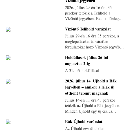
Vízöntő jegyében
2026. július 29-én 16 óra 35
perckor tetőzik a Telihold a
Vízöntő jegyében. Ez a különleges
égi pillanat egyszerre hordoz mély
Vízöntő Telihold varázslat
belső átalakulást, felszabadító
felismeréseket és egy újfajta
Július 29-én 16 óra 35 perckor, a
szabadság ígéretét.
meglepetéseket és váratlan
fordulatokat hozó Vízöntő jegyében
köszönt ránk a Telihold.
Holdállások július 26-tól
augusztus 2-ig
A 31. hét holdállásai
2026. július 14. Újhold a Rák
jegyében – amikor a lélek új
otthont teremt magának
Július 14-én 11 óra 43 perckor
tetőzik az Újhold a Rák jegyében.
Minden Újhold egy új ciklus
kezdete, egy láthatatlan mag,
Rák Újhold varázslat
amelyből idővel valami egészen új
bontakozhat ki.
Az Újhold egy új ciklus