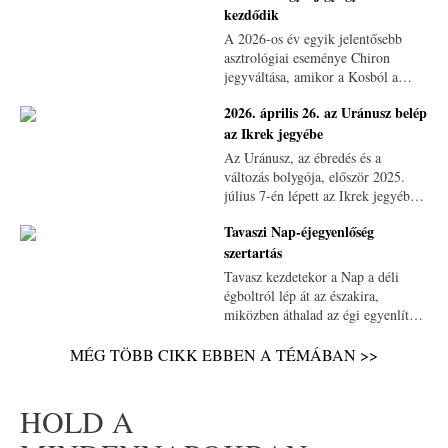
kezdődik
A 2026-os év egyik jelentősebb
asztrológiai eseménye Chiron
jegyváltása, amikor a Kosból a
Bikába lép. Ez a folyamat része
2026. április 26. az Uránusz belép
annak a mélyebb kollektív
az Ikrek jegyébe
szemléletváltásnak, amelynek kapui
már most kezdenek megnyílni
Az Uránusz, az ébredés és a
előttünk.
változás bolygója, először 2025.
július 7-én lépett az Ikrek jegyébe,
de 2025. novemberében még
Tavaszi Nap-éjegyenlőség
visszatekintett kicsit a Bikába
szertartás
mielőtt hosszabb időt töltene el az
Ikrekben.
Tavasz kezdetekor a Nap a déli
égboltról lép át az északira,
miközben áthalad az égi egyenlítőn.
A nap az új kezdetek lehetőségét
hozza, s ekkor érdemes olyan
MÉG TÖBB CIKK EBBEN A TÉMÁBAN >>
szertartást végezni, melyekkel az
eljövendő évszakra kívánunk hatni.
HOLD A