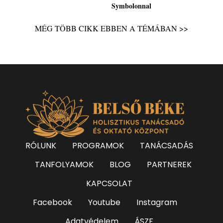
Symbolonnal
Symbolon kártyával
MÉG TÖBB CIKK EBBEN A TÉMÁBAN >>
RÓLUNK
PROGRAMOK
TANÁCSADÁS
TANFOLYAMOK
BLOG
PARTNEREK
KAPCSOLAT
Facebook
Youtube
Instagram
Adatvédelem
ÁSZF