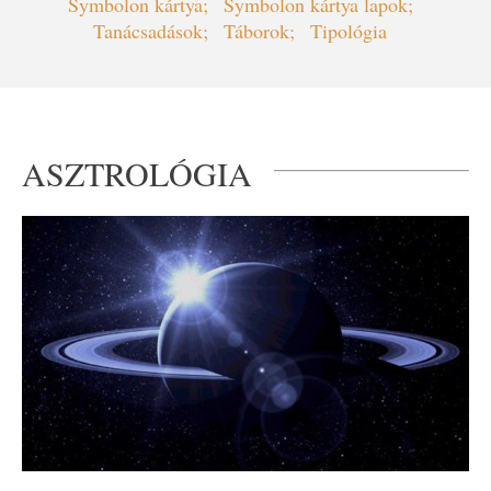
Symbolon kártya
Symbolon kártya lapok
Tanácsadások
Táborok
Tipológia
ASZTROLÓGIA