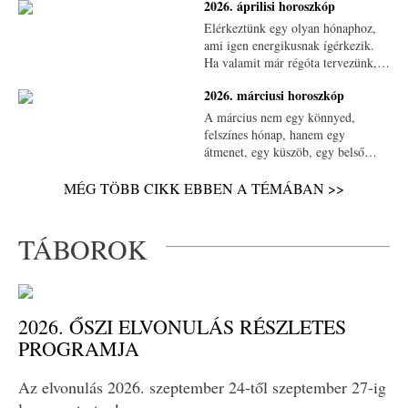
2026. áprilisi horoszkóp
ébredezik, hanem teljes erejével
jelen van. Minden élénkebb,
Elérkeztünk egy olyan hónaphoz,
érzékenyebb, és valahogy őszintébb
ami igen energikusnak ígérkezik.
is: bennünk és körülöttünk
Ha valamit már régóta tervezünk,
egyaránt.
ha válaszokat keresünk, ha egy új
2026. márciusi horoszkóp
dolgot vagy vállalkozást szeretnénk
indítani, akkor az Univerzum most
A március nem egy könnyed,
kifejezetten támogat ebben
felszínes hónap, hanem egy
bennünket.
átmenet, egy küszöb, egy belső
fordulópont.
MÉG TÖBB CIKK EBBEN A TÉMÁBAN >>
TÁBOROK
2026. ŐSZI ELVONULÁS RÉSZLETES
PROGRAMJA
Az elvonulás 2026. szeptember 24-től szeptember 27-ig