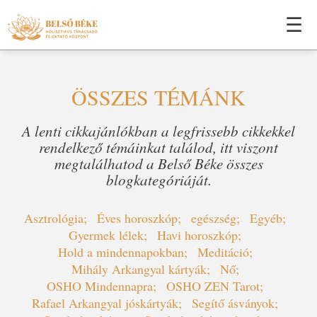
☰
ÖSSZES TÉMÁNK
A lenti cikkajánlókban a legfrissebb cikkekkel
rendelkező témáinkat találod, itt viszont
megtalálhatod a Belső Béke összes
blogkategóriáját.
Asztrológia
Éves horoszkóp
egészség
Egyéb
Gyermek lélek
Havi horoszkóp
Hold a mindennapokban
Meditáció
Mihály Arkangyal kártyák
Nő
OSHO Mindennapra
OSHO ZEN Tarot
Rafael Arkangyal jóskártyák
Segítő ásványok