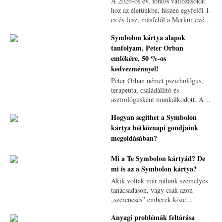
A 2026-os év, fontos változásokat
hoz az életünkbe, hiszen egyfelől 1-
es év lesz, másfelől a Merkúr évévé
válik, ami a kommunikáció, a
Symbolon kártya alapok
gondolkodás és a tanulás terén
tanfolyam, Peter Orban
hozhat változásokat
emlékére, 50 %-os
kedvezménnyel!
Peter Orban német pszichológus,
terapeuta, családállító és
asztrológusként munkálkodott. A
hazánkban is nagyon népszerű
Hogyan segíthet a Symbolon
szerzőnek számos könyve jelent
kártya hétköznapi gondjaink
meg magyarul, de neki
köszönhetjük a Symbolon kártyát
megoldásában?
is.
Mi a Te Symbolon kártyád? De
mi is az a Symbolon kártya?
Akik voltak már nálunk személyes
tanácsadáson, vagy csak azon
„szerencsés” emberek közé
tartoznak, hogy családunk részei
Anyagi problémák feltárása
lehetnek, sűrűn találkoznak a