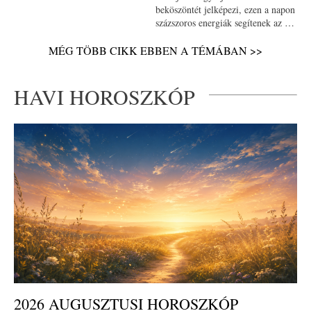
beköszöntét jelképezi, ezen a napon
százszoros energiák segítenek az új
kezdetekben. Ilyenkor van
alkalmunk arra, hogy új
MÉG TÖBB CIKK EBBEN A TÉMÁBAN >>
lehetőségeket kérjünk magunknak,
változtassunk életünkön.
HAVI HOROSZKÓP
2026 AUGUSZTUSI HOROSZKÓP