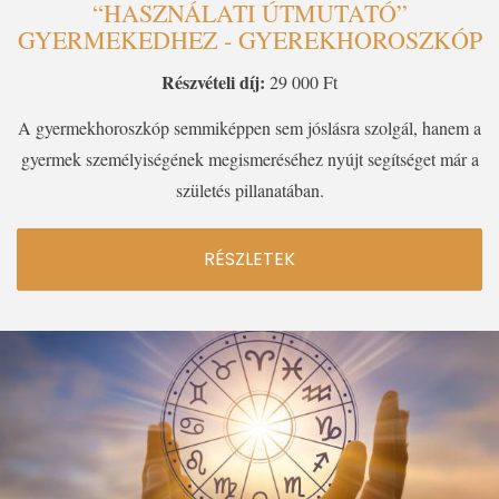
“HASZNÁLATI ÚTMUTATÓ”
GYERMEKEDHEZ - GYEREKHOROSZKÓP
Részvételi díj:
29 000 Ft
A gyermekhoroszkóp semmiképpen sem jóslásra szolgál, hanem a
gyermek személyiségének megismeréséhez nyújt segítséget már a
születés pillanatában.
RÉSZLETEK