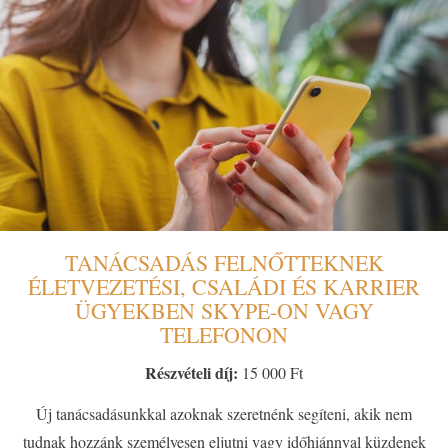
TANÁCSADÁS FELNŐTTEKNEK
ÉLETVEZETÉSI, CSALÁDI ÉS KARRIER
ÜGYEKBEN SKYPE-ON VAGY
TELEFONON
Részvételi díj:
15 000 Ft
Új tanácsadásunkkal azoknak szeretnénk segíteni, akik nem
tudnak hozzánk személyesen eljutni vagy időhiánnyal küzdenek