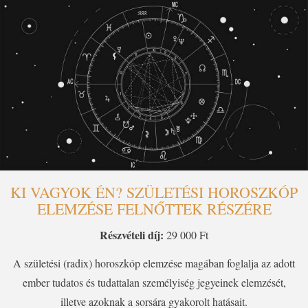
KI VAGYOK ÉN? SZÜLETÉSI HOROSZKÓP
ELEMZÉSE FELNŐTTEK RÉSZÉRE
Részvételi díj:
29 000 Ft
A születési (radix) horoszkóp elemzése magában foglalja az adott
ember tudatos és tudattalan személyiség jegyeinek elemzését,
illetve azoknak a sorsára gyakorolt hatásait.