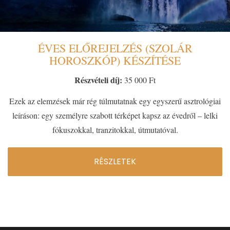
ÉVES ELŐREJELZÉS (SZOLÁR
HOROSZKÓP) KÉSZÍTÉSE
Részvételi díj:
35 000 Ft
Ezek az elemzések már rég túlmutatnak egy egyszerű asztrológiai
leíráson: egy személyre szabott térképet kapsz az évedről – lelki
fókuszokkal, tranzitokkal, útmutatóval.
RÉSZLETEK