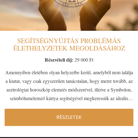
SEGÍTSÉGNYÚJTÁS PROBLÉMÁS
ÉLETHELYZETEK MEGOLDÁSÁHOZ
Részvételi díj:
29 000 Ft
Amennyiben életében olyan helyzetbe kerül, amelyből nem találja
a kiutat, vagy csak egyszerűen tanácstalan, hogy merre tovább, az
asztrológiai horoszkóp elemzés módszerével, illetve a Symbolon,
szimbólumelemző kártya segítségével megkeressük az ideális
megoldást, amely személyisége és életfeladata szempontjából
leginkább megfelel Önnek
RÉSZLETEK