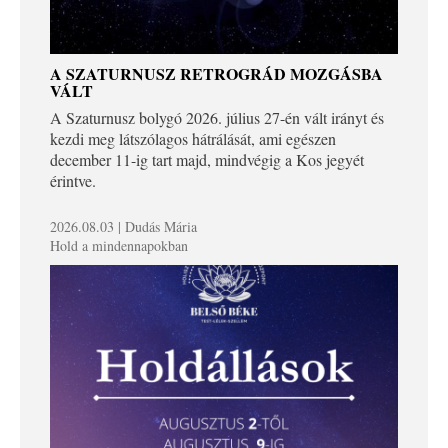
A SZATURNUSZ RETROGRÁD MOZGÁSBA
VÁLT
A Szaturnusz bolygó 2026. július 27-én vált irányt és
kezdi meg látszólagos hátrálását, ami egészen
december 11-ig tart majd, mindvégig a Kos jegyét
érintve.
2026.08.03 | Dudás Mária
Hold a mindennapokban