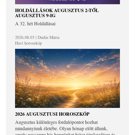
HOLDÁLLÁSOK AUGUSZTUS 2-TŐL
AUGUSZTUS 9-IG
A 32. hét Holdállásai
2026.08.03 | Dudás Mária
Havi horoszkóp
2026 AUGUSZTUSI HOROSZKÓP
Augusztus különleges fordulópontot hozhat
mindannyiunk életébe. Olyan hónap előtt állunk,
amely egyszerre hív bennünket bátor újrakezdésre és