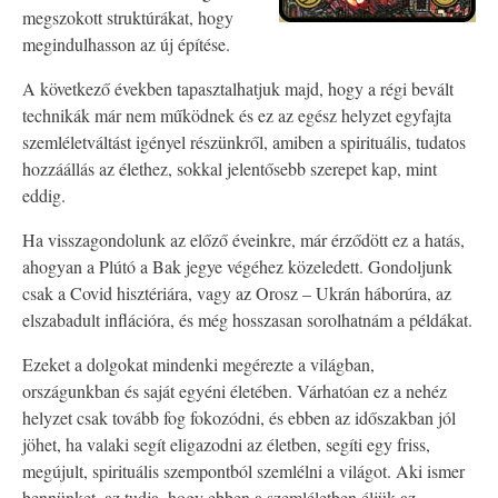
megszokott struktúrákat, hogy
megindulhasson az új építése.
A következő években tapasztalhatjuk majd, hogy a régi bevált
technikák már nem működnek és ez az egész helyzet egyfajta
szemléletváltást igényel részünkről, amiben a spirituális, tudatos
hozzáállás az élethez, sokkal jelentősebb szerepet kap, mint
eddig.
Ha visszagondolunk az előző éveinkre, már érződött ez a hatás,
ahogyan a Plútó a Bak jegye végéhez közeledett. Gondoljunk
csak a Covid hisztériára, vagy az Orosz – Ukrán háborúra, az
elszabadult inflációra, és még hosszasan sorolhatnám a példákat.
Ezeket a dolgokat mindenki megérezte a világban,
országunkban és saját egyéni életében. Várhatóan ez a nehéz
helyzet csak tovább fog fokozódni, és ebben az időszakban jól
jöhet, ha valaki segít eligazodni az életben, segíti egy friss,
megújult, spirituális szempontból szemlélni a világot. Aki ismer
bennünket, az tudja, hogy ebben a szemléletben éljük az