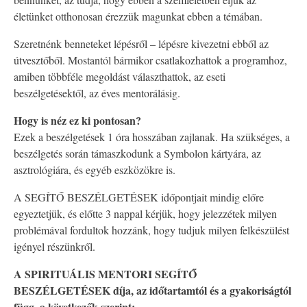
életünket otthonosan érezzük magunkat ebben a témában.
Szeretnénk benneteket lépésről – lépésre kivezetni ebből az
útvesztőből. Mostantól bármikor csatlakozhattok a programhoz,
amiben többféle megoldást választhattok, az eseti
beszélgetésektől, az éves mentorálásig.
Hogy is néz ez ki pontosan?
Ezek a beszélgetések 1 óra hosszában zajlanak. Ha szükséges, a
beszélgetés során támaszkodunk a Symbolon kártyára, az
asztrológiára, és egyéb eszközökre is.
A SEGÍTŐ BESZÉLGETÉSEK időpontjait mindig előre
egyeztetjük, és előtte 3 nappal kérjük, hogy jelezzétek milyen
problémával fordultok hozzánk, hogy tudjuk milyen felkészülést
igényel részünkről.
A SPIRITUÁLIS MENTORI SEGÍTŐ
BESZÉLGETÉSEK díja, az időtartamtól és a gyakoriságtól
függ, a következők szerint: