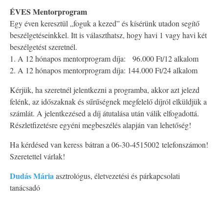
ÉVES Mentorprogram
Egy éven keresztül „foguk a kezed” és kísérünk utadon segítő
beszélgetéseinkkel. Itt is választhatsz, hogy havi 1 vagy havi két
beszélgetést szeretnél.
1. A 12 hónapos mentorprogram díja: 96.000 Ft/12 alkalom
2. A 12 hónapos mentorprogram díja: 144.000 Ft/24 alkalom
Kérjük, ha szeretnél jelentkezni a programba, akkor azt jelezd
felénk, az időszaknak és sűrűségnek megfelelő díjról elküldjük a
számlát. A jelentkezésed a díj átutalása után válik elfogadottá.
Részletfizetésre egyéni megbeszélés alapján van lehetőség!
Ha kérdésed van keress bátran a 06-30-4515002 telefonszámon!
Szeretettel várlak!
Dudás Mária
asztrológus, életvezetési és párkapcsolati
tanácsadó