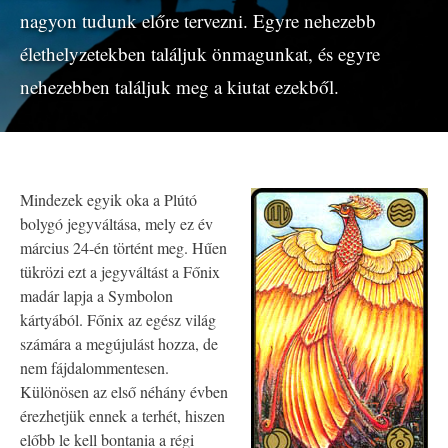
nagyon tudunk előre tervezni. Egyre nehezebb
élethelyzetekben találjuk önmagunkat, és egyre
nehezebben találjuk meg a kiutat ezekből.
Mindezek egyik oka a Plútó
bolygó jegyváltása, mely ez év
március 24-én történt meg. Hűen
tükrözi ezt a jegyváltást a Főnix
madár lapja a Symbolon
kártyából. Főnix az egész világ
számára a megújulást hozza, de
nem fájdalommentesen.
Különösen az első néhány évben
érezhetjük ennek a terhét, hiszen
előbb le kell bontania a régi