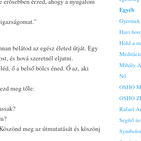
yre erősebben érzed, ahogy a nyugalom
Egyéb
Gyermek 
 igazságomat.”
Havi hor
Hold a m
nan belátod az egész életed útját. Egy
Meditáci
st, és hová szeretnél eljutni.
Mihály A
éd, ő a belső bölcs éned. Ő az, aki
Nő
OSHO Mi
ezd meg tőle:
OSHO ZE
assak?
Rafael A
om?
Segítő á
 Köszönd meg az útmutatását és köszönj
Symbolon