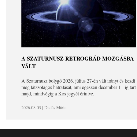
A SZATURNUSZ RETROGRÁD MOZGÁSBA
VÁLT
A Szaturnusz bolygó 2026. július 27-én vált irányt és kezdi
meg látszólagos hátrálását, ami egészen december 11-ig tart
majd, mindvégig a Kos jegyét érintve.
2026.08.03 | Dudás Mária