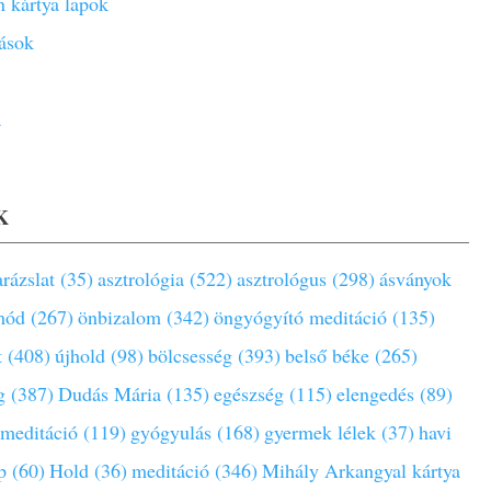
 kártya lapok
ások
a
K
rázslat (35)
asztrológia (522)
asztrológus (298)
ásványok
mód (267)
önbizalom (342)
öngyógyító meditáció (135)
t (408)
újhold (98)
bölcsesség (393)
belső béke (265)
g (387)
Dudás Mária (135)
egészség (115)
elengedés (89)
 meditáció (119)
gyógyulás (168)
gyermek lélek (37)
havi
p (60)
Hold (36)
meditáció (346)
Mihály Arkangyal kártya