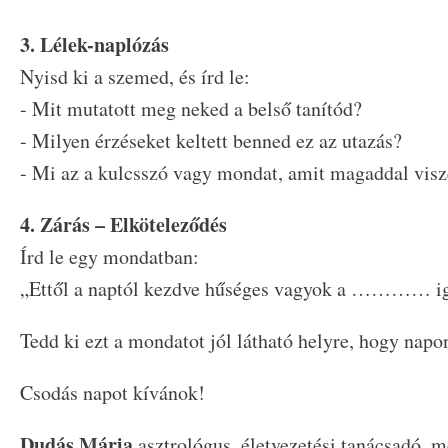
3. Lélek-naplózás
Nyisd ki a szemed, és írd le:
- Mit mutatott meg neked a belső tanítód?
- Milyen érzéseket keltett benned ez az utazás?
- Mi az a kulcsszó vagy mondat, amit magaddal visz
4. Zárás – Elköteleződés
Írd le egy mondatban:
„Ettől a naptól kezdve hűséges vagyok a ………… i
Tedd ki ezt a mondatot jól látható helyre, hogy napo
Csodás napot kívánok!
Dudás Mária
asztrológus, életvezetési tanácsadó, m