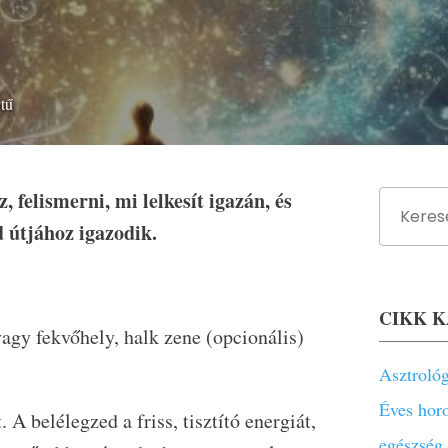
ytű
, felismerni, mi lelkesít igazán, és
d útjához igazodik.
CIKK 
agy fekvőhely, halk zene (opcionális)
Asztroló
Éves hor
A belélegzed a friss, tisztító energiát,
egészség