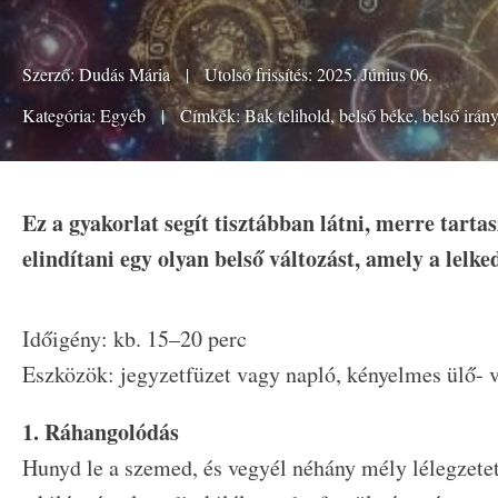
Szerző:
Dudás Mária
|
Utolsó frissítés: 2025. Június 06.
Kategória:
Egyéb
|
Címkék:
Bak telihold
,
belső béke
,
belső irán
Ez a gyakorlat segít tisztábban látni, merre tartasz
elindítani egy olyan belső változást, amely a lelke
Időigény: kb. 15–20 perc
Eszközök: jegyzetfüzet vagy napló, kényelmes ülő- v
1. Ráhangolódás
Hunyd le a szemed, és vegyél néhány mély lélegzetet. 