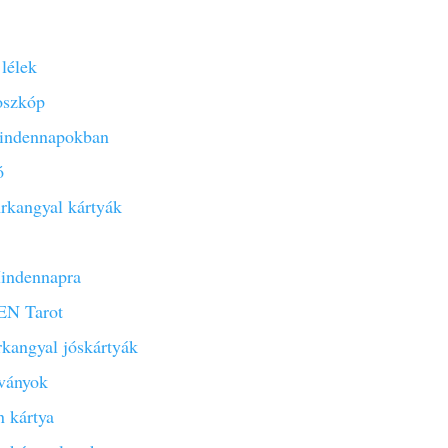
lélek
oszkóp
indennapokban
ó
rkangyal kártyák
ndennapra
N Tarot
rkangyal jóskártyák
sványok
 kártya