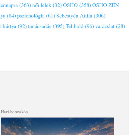
ennapra (363)
női lélek (32)
OSHO (358)
OSHO ZEN
tya (84)
pszichológia (61)
Sebestyén Attila (306)
 kártya (92)
tanácsadás (395)
Telihold (96)
varázslat (28)
Havi horoszkóp