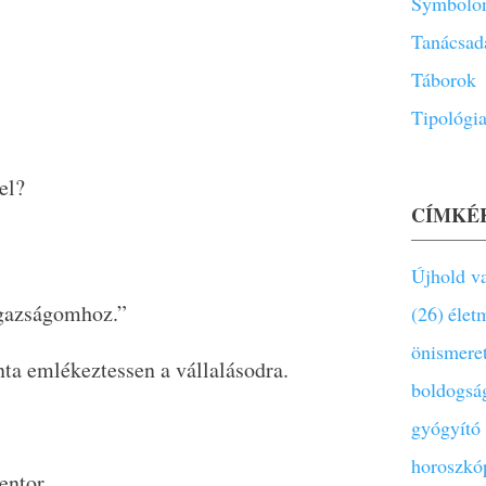
Symbolon
Tanácsad
Táborok
Tipológi
el?
CÍMKÉ
Újhold va
gazságomhoz.”
(26)
élet
önismere
nta emlékeztessen a vállalásodra.
boldogsá
gyógyító
horoszkó
entor