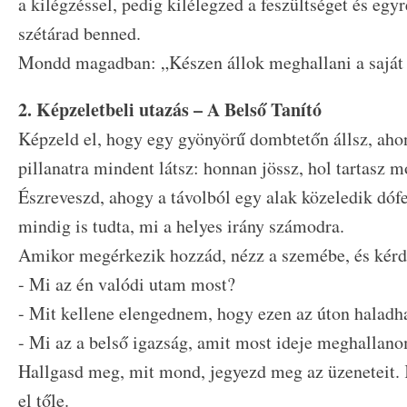
a kilégzéssel, pedig kilélegzed a feszültséget és eg
szétárad benned.
Mondd magadban: „Készen állok meghallani a saját
2. Képzeletbeli utazás – A Belső Tanító
Képzeld el, hogy egy gyönyörű dombtetőn állsz, ahon
pillanatra mindent látsz: honnan jössz, hol tartasz mo
Észreveszd, ahogy a távolból egy alak közeledik dófel
mindig is tudta, mi a helyes irány számodra.
Amikor megérkezik hozzád, nézz a szemébe, és kérd
- Mi az én valódi utam most?
- Mit kellene elengednem, hogy ezen az úton haladh
- Mi az a belső igazság, amit most ideje meghallan
Hallgasd meg, mit mond, jegyezd meg az üzeneteit.
el tőle.