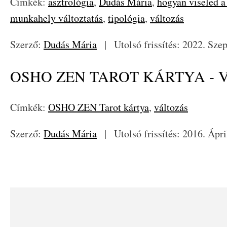
Címkék:
asztrológia
,
Dudás Mária
,
hogyan viseled a
munkahely változtatás
,
tipológia
,
változás
Szerző:
Dudás Mária
|
Utolsó frissítés: 2022. Sze
OSHO ZEN TAROT KÁRTYA - 
Címkék:
OSHO ZEN Tarot kártya
,
változás
Szerző:
Dudás Mária
|
Utolsó frissítés: 2016. Ápri