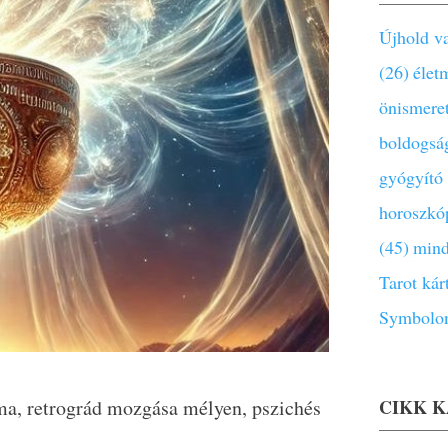
Újhold va
(26)
élet
önismere
boldogsá
gyógyító
horoszkó
(45)
mind
Tarot kár
Symbolon
ma, retrográd mozgása mélyen, pszichés
CIKK 