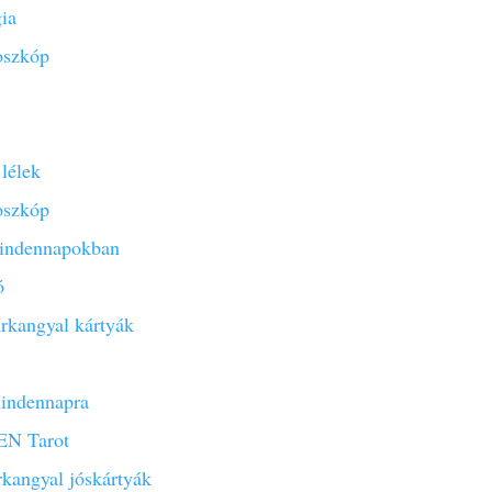
gia
oszkóp
lélek
oszkóp
indennapokban
ó
rkangyal kártyák
ndennapra
N Tarot
rkangyal jóskártyák