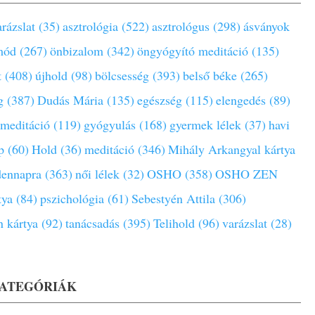
rázslat (35)
asztrológia (522)
asztrológus (298)
ásványok
mód (267)
önbizalom (342)
öngyógyító meditáció (135)
t (408)
újhold (98)
bölcsesség (393)
belső béke (265)
g (387)
Dudás Mária (135)
egészség (115)
elengedés (89)
 meditáció (119)
gyógyulás (168)
gyermek lélek (37)
havi
p (60)
Hold (36)
meditáció (346)
Mihály Arkangyal kártya
ennapra (363)
női lélek (32)
OSHO (358)
OSHO ZEN
tya (84)
pszichológia (61)
Sebestyén Attila (306)
 kártya (92)
tanácsadás (395)
Telihold (96)
varázslat (28)
KATEGÓRIÁK