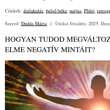
Címkék:
átalakulás
,
belső béke
,
május
,
Plútó
,
retrog
Szerző:
Dudás Mária
|
Utolsó frissítés: 2025. Dec
HOGYAN TUDOD MEGVÁLTOZT
ELME NEGATÍV MINTÁIT?