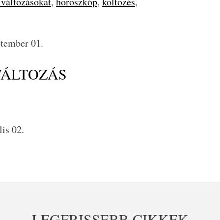
 változásokat
,
horoszkóp
,
költözés
,
ptember 01.
VÁLTOZÁS
lis 02.
LEGFRISSEBB CIKKEK