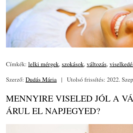
Címkék:
lelki mérgek
,
szokások
,
változás
,
viselked
Szerző:
Dudás Mária
|
Utolsó frissítés: 2022. Sze
MENNYIRE VISELED JÓL A V
ÁRUL EL NAPJEGYED?