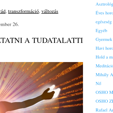
Asztroló
rád
,
transzformáció
,
változás
Éves hor
egészség
ember 26.
Egyéb
ATNI A TUDATALATTI
Gyermek 
Havi hor
Hold a m
Meditáci
Mihály A
Nő
OSHO Mi
OSHO ZE
Rafael A