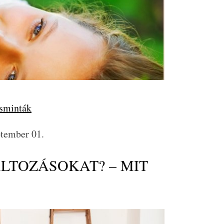
ésminták
ptember 01.
ÁLTOZÁSOKAT? – MIT