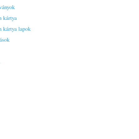
sványok
 kártya
 kártya lapok
ások
a