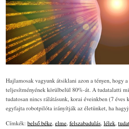
Hajlamosak vagyunk átsiklani azon a tényen, hogy a
teljesítményének körülbelül 80%-át. A tudatalatti m
tudatosan nincs rálátásunk, korai éveinkben (7 éves 
egyfajta robotpilóta irányítják az életünket, ha hagyj
Címkék:
belső béke
,
elme
,
felszabadulás
,
lélek
,
tudat