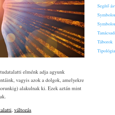
Segítő á
Symbolon
Symbolon
Tanácsad
Táborok
Tipológi
 tudatalatti elménk adja agyunk
intáink, vagyis azok a dolgok, amelyekre
korunkig) alakulnak ki. Ezek aztán mint
uk.
alatti
,
változás