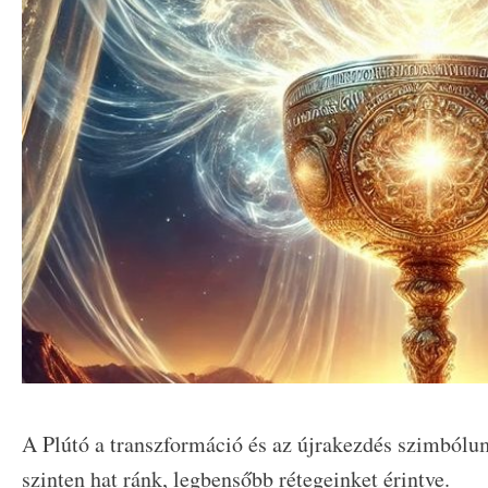
A Plútó a transzformáció és az újrakezdés szimbólu
szinten hat ránk, legbensőbb rétegeinket érintve.