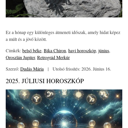
Ez a hónap egy különleges átmeneti időszak, amely hidat képez
a múlt és a jövő között.
Címkék:
belső béke
,
Bika Chiron
,
havi horoszkóp
,
június
,
Oroszlán Jupiter
,
Retrográd Merkúr
Szerző:
Dudás Mária
|
Utolsó frissítés: 2026. Június 16.
2025. JÚLIUSI HOROSZKÓP