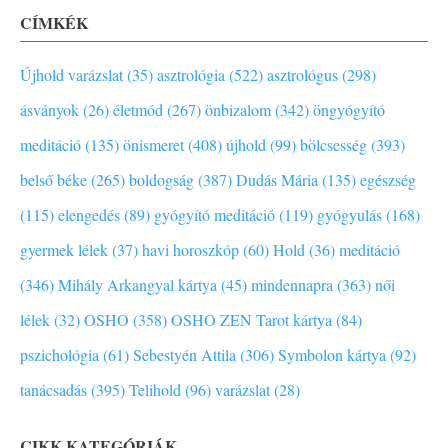
CÍMKÉK
Újhold varázslat (35)
asztrológia (522)
asztrológus (298)
ásványok (26)
életmód (267)
önbizalom (342)
öngyógyító
meditáció (135)
önismeret (408)
újhold (99)
bölcsesség (393)
belső béke (265)
boldogság (387)
Dudás Mária (135)
egészség
(115)
elengedés (89)
gyógyító meditáció (119)
gyógyulás (168)
gyermek lélek (37)
havi horoszkóp (60)
Hold (36)
meditáció
(346)
Mihály Arkangyal kártya (45)
mindennapra (363)
női
lélek (32)
OSHO (358)
OSHO ZEN Tarot kártya (84)
pszichológia (61)
Sebestyén Attila (306)
Symbolon kártya (92)
tanácsadás (395)
Telihold (96)
varázslat (28)
CIKK KATEGÓRIÁK