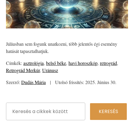
Júliusban sem fogunk unatkozni, több jelentős égi esemény
hatását tapasztalhatjuk.
Címkék:
asztrológia
,
belső béke
,
havi horoszkóp
,
retrográd
,
Retrográd Merkúr
,
Uránusz
Szerző:
Dudás Mária
|
Utolsó frissítés: 2025. Június 30.