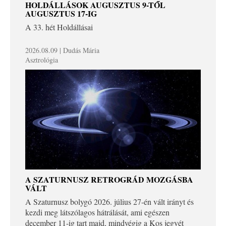
HOLDÁLLÁSOK AUGUSZTUS 9-TŐL
AUGUSZTUS 17-IG
A 33. hét Holdállásai
2026.08.09 | Dudás Mária
Asztrológia
A SZATURNUSZ RETROGRÁD MOZGÁSBA
VÁLT
A Szaturnusz bolygó 2026. július 27-én vált irányt és
kezdi meg látszólagos hátrálását, ami egészen
december 11-ig tart majd, mindvégig a Kos jegyét