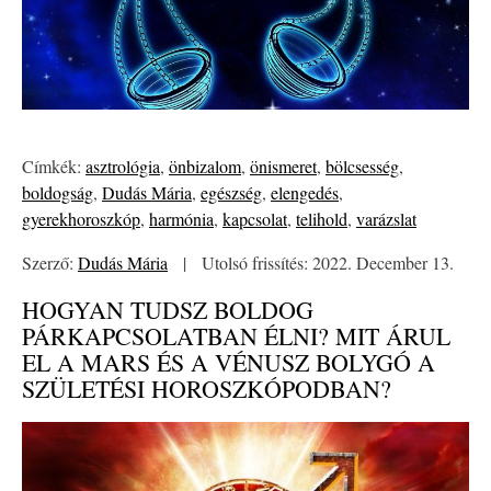
Címkék:
asztrológia
,
önbizalom
,
önismeret
,
bölcsesség
,
boldogság
,
Dudás Mária
,
egészség
,
elengedés
,
gyerekhoroszkóp
,
harmónia
,
kapcsolat
,
telihold
,
varázslat
Szerző:
Dudás Mária
|
Utolsó frissítés: 2022. December 13.
HOGYAN TUDSZ BOLDOG
PÁRKAPCSOLATBAN ÉLNI? MIT ÁRUL
EL A MARS ÉS A VÉNUSZ BOLYGÓ A
SZÜLETÉSI HOROSZKÓPODBAN?