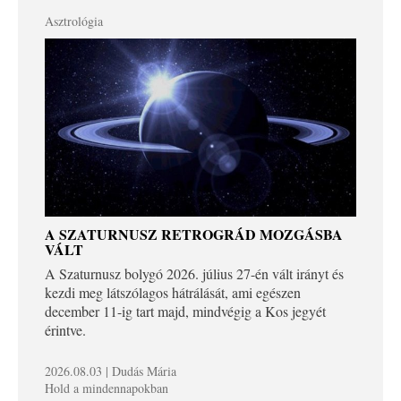
Asztrológia
A SZATURNUSZ RETROGRÁD MOZGÁSBA
VÁLT
A Szaturnusz bolygó 2026. július 27-én vált irányt és
kezdi meg látszólagos hátrálását, ami egészen
december 11-ig tart majd, mindvégig a Kos jegyét
érintve.
2026.08.03 | Dudás Mária
Hold a mindennapokban