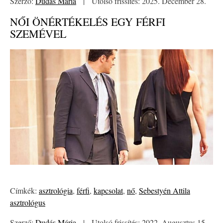
Szerző:
Dudás Mária
|
Utolsó frissítés: 2025. December 28.
NŐI ÖNÉRTÉKELÉS EGY FÉRFI
SZEMÉVEL
Címkék:
asztrológia
,
férfi
,
kapcsolat
,
nő
,
Sebestyén Attila
asztrológus
Szerző:
Dudás Mária
|
Utolsó frissítés: 2022. Augusztus 15.