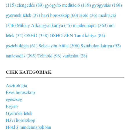
(115)
elengedés (89)
gyógyító meditáció (119)
gyógyulás (168)
gyermek lélek (37)
havi horoszkóp (60)
Hold (36)
meditáció
(346)
Mihály Arkangyal kártya (45)
mindennapra (363)
női
lélek (32)
OSHO (358)
OSHO ZEN Tarot kártya (84)
pszichológia (61)
Sebestyén Attila (306)
Symbolon kártya (92)
tanácsadás (395)
Telihold (96)
varázslat (28)
CIKK KATEGÓRIÁK
Asztrológia
Éves horoszkóp
egészség
Egyéb
Gyermek lélek
Havi horoszkóp
Hold a mindennapokban