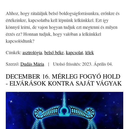
Ahhoz, hogy rátaláljuk belső boldogságforrásunkra, erőnkre és
értékeinkre, kapcsolatba kell lépnünk lelkünkkel. Ezt így
könnyű leírni, de vajon hogyan tudjuk ezt megtenni és milyen
érzés ez? Honnan tudjuk, hogy valóban a lelkünkkel
kapcsolódtunk?
Címkék:
asztrológia
,
belső béke
,
kapcsolat
,
lélek
Szerző:
Dudás Mária
|
Utolsó frissítés: 2023. Április 04.
DECEMBER 16. MÉRLEG FOGYÓ HOLD
- ELVÁRÁSOK KONTRA SAJÁT VÁGYAK