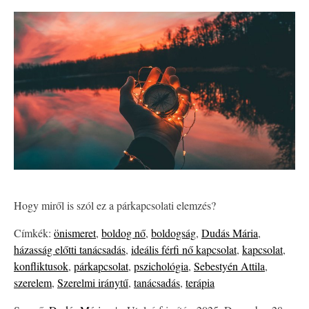
Hogy miről is szól ez a párkapcsolati elemzés?
Címkék:
önismeret
,
boldog nő
,
boldogság
,
Dudás Mária
,
házasság előtti tanácsadás
,
ideális férfi nő kapcsolat
,
kapcsolat
,
konfliktusok
,
párkapcsolat
,
pszichológia
,
Sebestyén Attila
,
szerelem
,
Szerelmi iránytű
,
tanácsadás
,
terápia