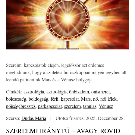
Szerelmi kapcsolatok elején, legelőször azt érdemes
megtudnunk, hogy a születési horoszkópban milyen jegyben áll
leendő partnerünk Mars és a Vénusz bolygója
Címkék:
asztrológia
,
asztrológis
,
önbizalom
,
önismeret
,
bölcsesség
,
boldogság
,
férfi
,
kapcsolat
,
Mars
,
nő
,
női lélek
,
nőiségébresztés
,
párkapcsolat
,
szerelem
,
tanulás
,
Vénusz
Szerző:
Dudás Mária
|
Utolsó frissítés: 2025. December 28.
SZERELMI IRÁNYTŰ – AVAGY RÖVID