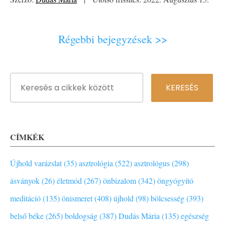
Régebbi bejegyzések >>
CÍMKÉK
Újhold varázslat (35)
asztrológia (522)
asztrológus (298)
ásványok (26)
életmód (267)
önbizalom (342)
öngyógyító
meditáció (135)
önismeret (408)
újhold (98)
bölcsesség (393)
belső béke (265)
boldogság (387)
Dudás Mária (135)
egészség