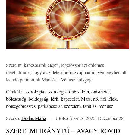
Szerelmi kapcsolatok elején, legelőször azt érdemes
megtudnunk, hogy a születési horoszkópban milyen jegyben áll
leendő partnerünk Mars és a Vénusz bolygója
Címkék:
asztrológia
,
asztrológis
,
önbizalom
,
önismeret
,
bölcsesség
,
boldogság
,
férfi
,
kapcsolat
,
Mars
,
nő
,
női lélek
,
nőiségébresztés
,
párkapcsolat
,
szerelem
,
tanulás
,
Vénusz
Szerző:
Dudás Mária
|
Utolsó frissítés: 2025. December 28.
SZERELMI IRÁNYTŰ – AVAGY RÖVID