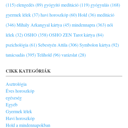
(115)
elengedés (89)
gyógyító meditáció (119)
gyógyulás (168)
gyermek lélek (37)
havi horoszkóp (60)
Hold (36)
meditáció
(346)
Mihály Arkangyal kártya (45)
mindennapra (363)
női
lélek (32)
OSHO (358)
OSHO ZEN Tarot kártya (84)
pszichológia (61)
Sebestyén Attila (306)
Symbolon kártya (92)
tanácsadás (395)
Telihold (96)
varázslat (28)
CIKK KATEGÓRIÁK
Asztrológia
Éves horoszkóp
egészség
Egyéb
Gyermek lélek
Havi horoszkóp
Hold a mindennapokban