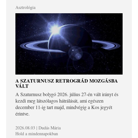
Asztrológia
A SZATURNUSZ RETROGRÁD MOZGÁSBA
VÁLT
A Szaturnusz bolygó 2026. július 27-én vált irányt és
kezdi meg látszólagos hátrálását, ami egészen
december 11-ig tart majd, mindvégig a Kos jegyét
érintve.
2026.08.03 | Dudás Mária
Hold a mindennapokban