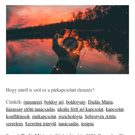
Hogy miről is szól ez a párkapcsolati elemzés?
Címkék:
önismeret
,
boldog nő
,
boldogság
,
Dudás Mária
,
házasság előtti tanácsadás
,
ideális férfi nő kapcsolat
,
kapcsolat
,
konfliktusok
,
párkapcsolat
,
pszichológia
,
Sebestyén Attila
,
szerelem
,
Szerelmi iránytű
,
tanácsadás
,
terápia