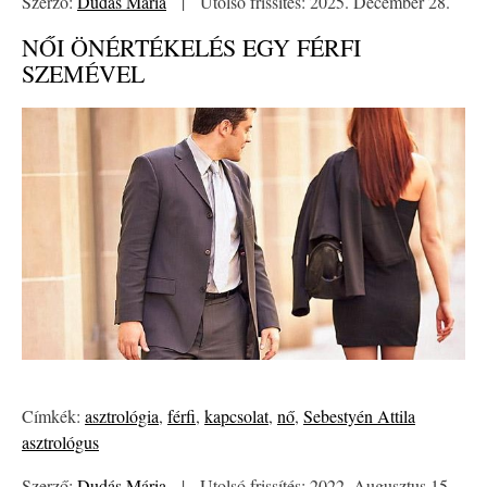
Szerző:
Dudás Mária
|
Utolsó frissítés: 2025. December 28.
NŐI ÖNÉRTÉKELÉS EGY FÉRFI
SZEMÉVEL
Címkék:
asztrológia
,
férfi
,
kapcsolat
,
nő
,
Sebestyén Attila
asztrológus
Szerző:
Dudás Mária
|
Utolsó frissítés: 2022. Augusztus 15.