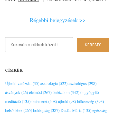
Régebbi bejegyzések >>
CÍMKÉK
Újhold varázslat (35)
asztrológia (522)
asztrológus (298)
ásványok (26)
életmód (267)
önbizalom (342)
öngyógyító
meditáció (135)
önismeret (408)
újhold (98)
bölcsesség (393)
belső béke (265)
boldogság (387)
Dudás Mária (135)
egészség