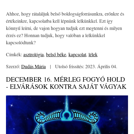
Ahhoz, hogy rátaláljuk belső boldogságforrásunkra, erőnkre és
értékeinkre, kapcsolatba kell lépnünk lelkünkkel. Ezt így
könnyű leírni, de vajon hogyan tudjuk ezt megtenni és milyen
érzés ez? Honnan tudjuk, hogy valóban a lelkünkkel
kapcsolódtunk?
Címkék:
asztrológia
,
belső béke
,
kapcsolat
,
lélek
Szerző:
Dudás Mária
|
Utolsó frissítés: 2023. Április 04.
DECEMBER 16. MÉRLEG FOGYÓ HOLD
- ELVÁRÁSOK KONTRA SAJÁT VÁGYAK