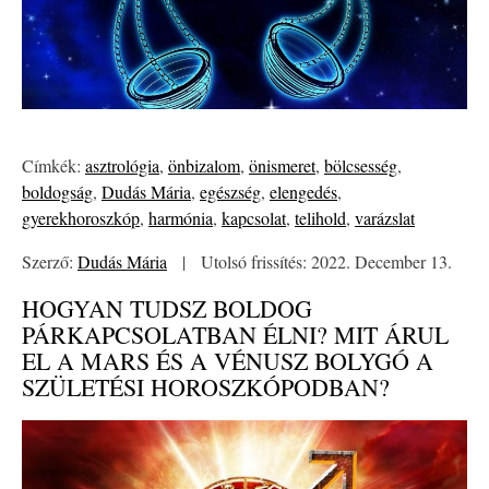
Címkék:
asztrológia
,
önbizalom
,
önismeret
,
bölcsesség
,
boldogság
,
Dudás Mária
,
egészség
,
elengedés
,
gyerekhoroszkóp
,
harmónia
,
kapcsolat
,
telihold
,
varázslat
Szerző:
Dudás Mária
|
Utolsó frissítés: 2022. December 13.
HOGYAN TUDSZ BOLDOG
PÁRKAPCSOLATBAN ÉLNI? MIT ÁRUL
EL A MARS ÉS A VÉNUSZ BOLYGÓ A
SZÜLETÉSI HOROSZKÓPODBAN?