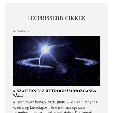
LEGFRISSEBB CIKKEK
Asztrológia
A SZATURNUSZ RETROGRÁD MOZGÁSBA
VÁLT
A Szaturnusz bolygó 2026. július 27-én vált irányt és
kezdi meg látszólagos hátrálását, ami egészen
december 11-ig tart majd, mindvégig a Kos jegyét