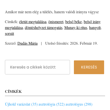
Amikor már nem elég a túlélés, hanem valódi irányra vágysz
Címkék:
életút megtalálása
,
önismeret
,
belső béke
,
belső irány
megtalálása
,
döntéshelyzet támogatás
,
Munay-ki rítus
,
hangolt
,
sorsút
Szerző:
Dudás Mária
|
Utolsó frissítés: 2026. Február 19.
CÍMKÉK
Újhold varázslat (35)
asztrológia (522)
asztrológus (298)