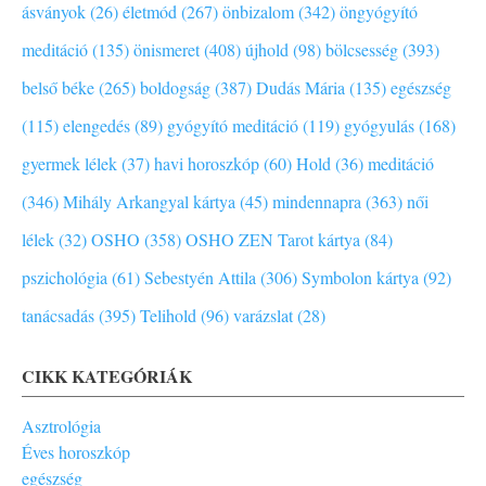
ásványok (26)
életmód (267)
önbizalom (342)
öngyógyító
meditáció (135)
önismeret (408)
újhold (98)
bölcsesség (393)
belső béke (265)
boldogság (387)
Dudás Mária (135)
egészség
(115)
elengedés (89)
gyógyító meditáció (119)
gyógyulás (168)
gyermek lélek (37)
havi horoszkóp (60)
Hold (36)
meditáció
(346)
Mihály Arkangyal kártya (45)
mindennapra (363)
női
lélek (32)
OSHO (358)
OSHO ZEN Tarot kártya (84)
pszichológia (61)
Sebestyén Attila (306)
Symbolon kártya (92)
tanácsadás (395)
Telihold (96)
varázslat (28)
CIKK KATEGÓRIÁK
Asztrológia
Éves horoszkóp
egészség