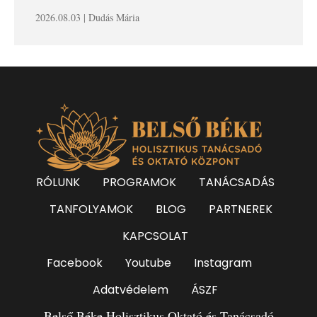
2026.08.03 | Dudás Mária
RÓLUNK
PROGRAMOK
TANÁCSADÁS
TANFOLYAMOK
BLOG
PARTNEREK
KAPCSOLAT
Facebook
Youtube
Instagram
Adatvédelem
ÁSZF
Belső Béke Holisztikus Oktató és Tanácsadó