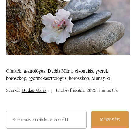
Címkék:
asztrológus
,
Dudás Mária
,
elvonulás
,
gyerek
horoszkóp
,
gyermekasztrológus
,
horoszkóp
,
Munay-ki
Szerző:
Dudás Mária
|
Utolsó frissítés: 2026. Június 05.