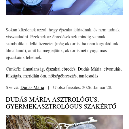
Sokan küzdenek azzal, hogy éjszaka felriadnak, és nem tudnak
visszaaludni. Ezeknek az ébredéseknek mindig vannak
szimbolikus, lelki üzenetei (még akkor is, ha nem forgolódunk
álmatlanul), amit ha megfejtünk, akkor ismét nyugalmas
éjszakáink lehetnek.
Címkék:
álmatlanság
,
éjszakai ébredés
,
Dudás Mária
,
elvonulás
,
fülzúgás
,
meridián óra
,
nőiségébresztés
,
tanácsadás
Szerző:
Dudás Mária
|
Utolsó frissítés: 2026. Január 28.
DUDÁS MÁRIA ASZTROLÓGUS,
GYERMEKASZTROLÓGUS SZAKÉRTŐ