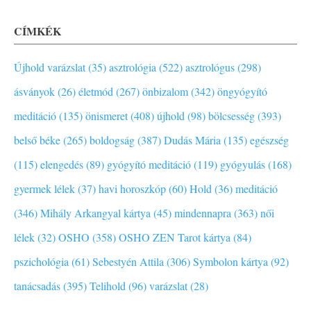
CÍMKÉK
Újhold varázslat (35)
asztrológia (522)
asztrológus (298)
ásványok (26)
életmód (267)
önbizalom (342)
öngyógyító
meditáció (135)
önismeret (408)
újhold (98)
bölcsesség (393)
belső béke (265)
boldogság (387)
Dudás Mária (135)
egészség
(115)
elengedés (89)
gyógyító meditáció (119)
gyógyulás (168)
gyermek lélek (37)
havi horoszkóp (60)
Hold (36)
meditáció
(346)
Mihály Arkangyal kártya (45)
mindennapra (363)
női
lélek (32)
OSHO (358)
OSHO ZEN Tarot kártya (84)
pszichológia (61)
Sebestyén Attila (306)
Symbolon kártya (92)
tanácsadás (395)
Telihold (96)
varázslat (28)