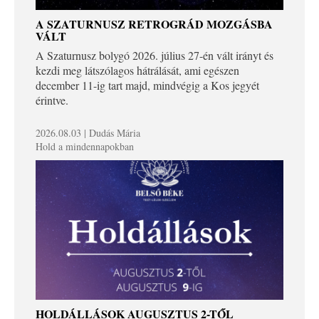
A SZATURNUSZ RETROGRÁD MOZGÁSBA
VÁLT
A Szaturnusz bolygó 2026. július 27-én vált irányt és
kezdi meg látszólagos hátrálását, ami egészen
december 11-ig tart majd, mindvégig a Kos jegyét
érintve.
2026.08.03 | Dudás Mária
Hold a mindennapokban
HOLDÁLLÁSOK AUGUSZTUS 2-TŐL