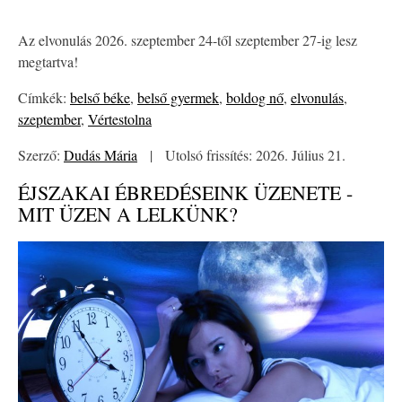
Az elvonulás 2026. szeptember 24-től szeptember 27-ig lesz
megtartva!
Címkék:
belső béke
,
belső gyermek
,
boldog nő
,
elvonulás
,
szeptember
,
Vértestolna
Szerző:
Dudás Mária
|
Utolsó frissítés: 2026. Július 21.
ÉJSZAKAI ÉBREDÉSEINK ÜZENETE -
MIT ÜZEN A LELKÜNK?