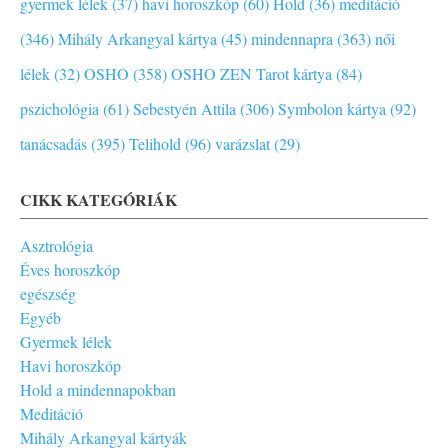
gyermek lélek (37)
havi horoszkóp (60)
Hold (36)
meditáció
(346)
Mihály Arkangyal kártya (45)
mindennapra (363)
női
lélek (32)
OSHO (358)
OSHO ZEN Tarot kártya (84)
pszichológia (61)
Sebestyén Attila (306)
Symbolon kártya (92)
tanácsadás (395)
Telihold (96)
varázslat (29)
CIKK KATEGÓRIÁK
Asztrológia
Éves horoszkóp
egészség
Egyéb
Gyermek lélek
Havi horoszkóp
Hold a mindennapokban
Meditáció
Mihály Arkangyal kártyák