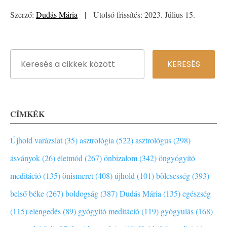
Szerző:
Dudás Mária
|
Utolsó frissítés: 2023. Július 15.
CÍMKÉK
Újhold varázslat (35)
asztrológia (522)
asztrológus (298)
ásványok (26)
életmód (267)
önbizalom (342)
öngyógyító
meditáció (135)
önismeret (408)
újhold (101)
bölcsesség (393)
belső béke (267)
boldogság (387)
Dudás Mária (135)
egészség
(115)
elengedés (89)
gyógyító meditáció (119)
gyógyulás (168)