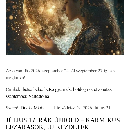
Az elvonulás 2026. szeptember 24-től szeptember 27-ig lesz
megtartva!
Címkék:
belső béke
,
belső gyermek
,
boldog nő
,
elvonulás
,
szeptember
,
Vértestolna
Szerző:
Dudás Mária
|
Utolsó frissítés: 2026. Július 21.
JÚLIUS 17. RÁK ÚJHOLD – KARMIKUS
LEZÁRÁSOK, ÚJ KEZDETEK