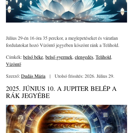
Július 29-én 16 óra 35 perckor, a meglepetéseket és váratlan
fordulatokat hozó Vízöntő jegyében köszönt ránk a Telihold.
Címkék:
belső béke
,
belső gyermek
,
elengedés
,
Telihold
,
Vízöntő
Szerző:
Dudás Mária
|
Utolsó frissítés: 2026. Július 29.
2025. JÚNIUS 10. A JUPITER BELÉP A
RÁK JEGYÉBE