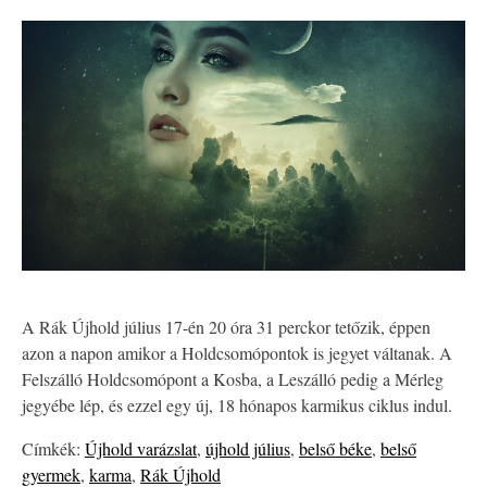
A Rák Újhold július 17-én 20 óra 31 perckor tetőzik, éppen
azon a napon amikor a Holdcsomópontok is jegyet váltanak. A
Felszálló Holdcsomópont a Kosba, a Leszálló pedig a Mérleg
jegyébe lép, és ezzel egy új, 18 hónapos karmikus ciklus indul.
Címkék:
Újhold varázslat
,
újhold július
,
belső béke
,
belső
gyermek
,
karma
,
Rák Újhold