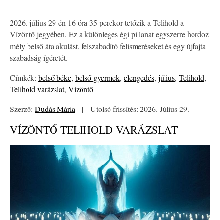
2026. július 29-én 16 óra 35 perckor tetőzik a Telihold a
Vízöntő jegyében. Ez a különleges égi pillanat egyszerre hordoz
mély belső átalakulást, felszabadító felismeréseket és egy újfajta
szabadság ígéretét.
Címkék:
belső béke
,
belső gyermek
,
elengedés
,
július
,
Telihold
,
Telihold varázslat
,
Vízöntő
Szerző:
Dudás Mária
|
Utolsó frissítés: 2026. Július 29.
VÍZÖNTŐ TELIHOLD VARÁZSLAT