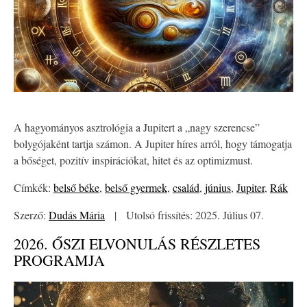
A hagyományos asztrológia a Jupitert a „nagy szerencse”
bolygójaként tartja számon. A Jupiter híres arról, hogy támogatja
a bőséget, pozitív inspirációkat, hitet és az optimizmust.
Címkék:
belső béke
,
belső gyermek
,
család
,
június
,
Jupiter
,
Rák
Szerző:
Dudás Mária
|
Utolsó frissítés: 2025. Július 07.
2026. ŐSZI ELVONULÁS RÉSZLETES
PROGRAMJA