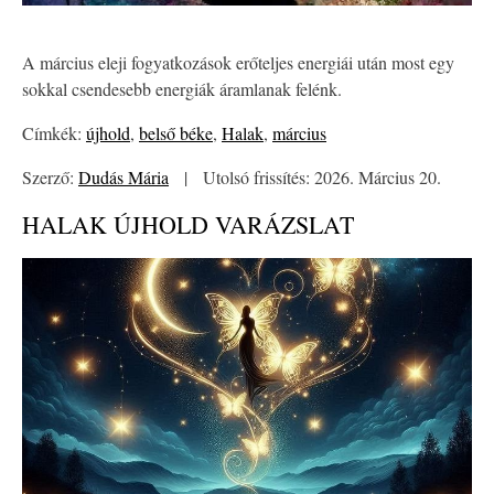
A március eleji fogyatkozások erőteljes energiái után most egy
sokkal csendesebb energiák áramlanak felénk.
Címkék:
újhold
,
belső béke
,
Halak
,
március
Szerző:
Dudás Mária
|
Utolsó frissítés: 2026. Március 20.
HALAK ÚJHOLD VARÁZSLAT