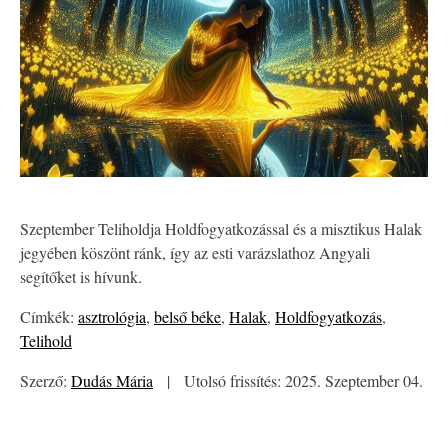
Szeptember Teliholdja Holdfogyatkozással és a misztikus Halak
jegyében köszönt ránk, így az esti varázslathoz Angyali
segítőket is hívunk.
Címkék:
asztrológia
,
belső béke
,
Halak
,
Holdfogyatkozás
,
Telihold
Szerző:
Dudás Mária
|
Utolsó frissítés: 2025. Szeptember 04.