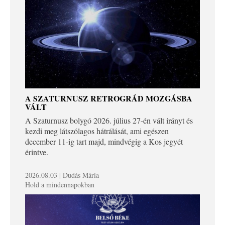
A SZATURNUSZ RETROGRÁD MOZGÁSBA
VÁLT
A Szaturnusz bolygó 2026. július 27-én vált irányt és
kezdi meg látszólagos hátrálását, ami egészen
december 11-ig tart majd, mindvégig a Kos jegyét
érintve.
2026.08.03 | Dudás Mária
Hold a mindennapokban