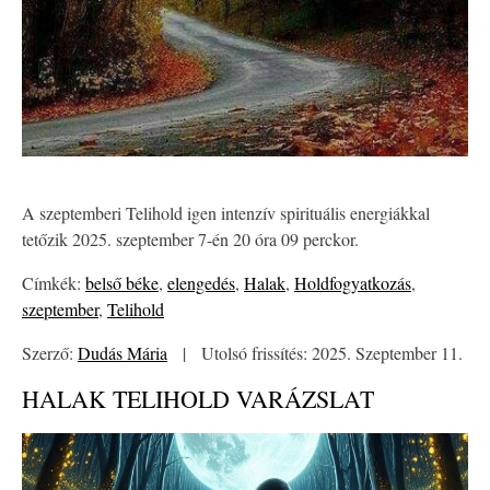
A szeptemberi Telihold igen intenzív spirituális energiákkal
tetőzik 2025. szeptember 7-én 20 óra 09 perckor.
Címkék:
belső béke
,
elengedés
,
Halak
,
Holdfogyatkozás
,
szeptember
,
Telihold
Szerző:
Dudás Mária
|
Utolsó frissítés: 2025. Szeptember 11.
HALAK TELIHOLD VARÁZSLAT