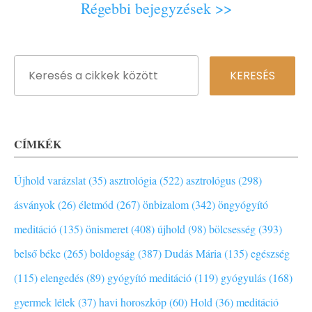
Régebbi bejegyzések >>
CÍMKÉK
Újhold varázslat (35)
asztrológia (522)
asztrológus (298)
ásványok (26)
életmód (267)
önbizalom (342)
öngyógyító
meditáció (135)
önismeret (408)
újhold (98)
bölcsesség (393)
belső béke (265)
boldogság (387)
Dudás Mária (135)
egészség
(115)
elengedés (89)
gyógyító meditáció (119)
gyógyulás (168)
gyermek lélek (37)
havi horoszkóp (60)
Hold (36)
meditáció