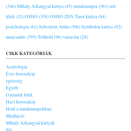
(346)
Mihály Arkangyal kártya (45)
mindennapra (363)
női
lélek (32)
OSHO (358)
OSHO ZEN Tarot kártya (84)
pszichológia (61)
Sebestyén Attila (306)
Symbolon kártya (92)
tanácsadás (395)
Telihold (96)
varázslat (28)
CIKK KATEGÓRIÁK
Asztrológia
Éves horoszkóp
egészség
Egyéb
Gyermek lélek
Havi horoszkóp
Hold a mindennapokban
Meditáció
Mihály Arkangyal kártyák
Nő