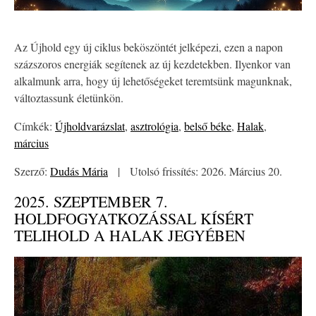
Az Újhold egy új ciklus beköszöntét jelképezi, ezen a napon
százszoros energiák segítenek az új kezdetekben. Ilyenkor van
alkalmunk arra, hogy új lehetőségeket teremtsünk magunknak,
változtassunk életünkön.
Címkék:
Újholdvarázslat
,
asztrológia
,
belső béke
,
Halak
,
március
Szerző:
Dudás Mária
|
Utolsó frissítés: 2026. Március 20.
2025. SZEPTEMBER 7.
HOLDFOGYATKOZÁSSAL KÍSÉRT
TELIHOLD A HALAK JEGYÉBEN