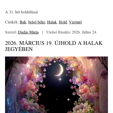
A 31. hét holdállásai
Címkék:
Bak
,
belső béke
,
Halak
,
Hold
,
Vízöntő
Szerző:
Dudás Mária
|
Utolsó frissítés: 2026. Július 24.
2026. MÁRCIUS 19. ÚJHOLD A HALAK
JEGYÉBEN