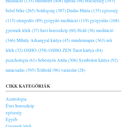
meditáció (135)
önismeret (408)
újhold (98)
bölcsesség (393)
belső béke (265)
boldogság (387)
Dudás Mária (135)
egészség
(115)
elengedés (89)
gyógyító meditáció (119)
gyógyulás (168)
gyermek lélek (37)
havi horoszkóp (60)
Hold (36)
meditáció
(346)
Mihály Arkangyal kártya (45)
mindennapra (363)
női
lélek (32)
OSHO (358)
OSHO ZEN Tarot kártya (84)
pszichológia (61)
Sebestyén Attila (306)
Symbolon kártya (92)
tanácsadás (395)
Telihold (96)
varázslat (28)
CIKK KATEGÓRIÁK
Asztrológia
Éves horoszkóp
egészség
Egyéb
Gyermek lélek