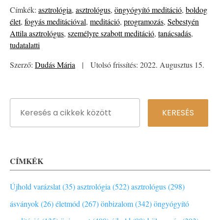
Címkék:
asztrológia
,
asztrológus
,
öngyógyító meditáció
,
boldog
élet
,
fogyás meditációval
,
meditáció
,
programozás
,
Sebestyén
Attila asztrológus
,
személyre szabott meditáció
,
tanácsadás
,
tudatalatti
Szerző:
Dudás Mária
|
Utolsó frissítés: 2022. Augusztus 15.
CÍMKÉK
Újhold varázslat (35)
asztrológia (522)
asztrológus (298)
ásványok (26)
életmód (267)
önbizalom (342)
öngyógyító