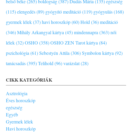
belső béke (265)
boldogság (387)
Dudás Mária (135)
egészség
(115)
elengedés (89)
gyógyító meditáció (119)
gyógyulás (168)
gyermek lélek (37)
havi horoszkóp (60)
Hold (36)
meditáció
(346)
Mihály Arkangyal kártya (45)
mindennapra (363)
női
lélek (32)
OSHO (358)
OSHO ZEN Tarot kártya (84)
pszichológia (61)
Sebestyén Attila (306)
Symbolon kártya (92)
tanácsadás (395)
Telihold (96)
varázslat (28)
CIKK KATEGÓRIÁK
Asztrológia
Éves horoszkóp
egészség
Egyéb
Gyermek lélek
Havi horoszkóp