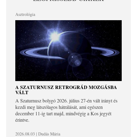
Asztrológia
A SZATURNUSZ RETROGRÁD MOZGÁSBA
VÁLT
A Szaturnusz bolygó 2026. július 27-én vált irányt és
kezdi meg látszólagos hátrálását, ami egészen
december 11-ig tart majd, mindvégig a Kos jegyét
érintve.
2026.08.03 | Dudás Mária