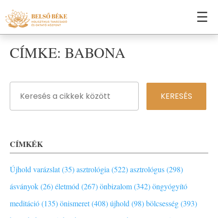
☰
CÍMKE: BABONA
CÍMKÉK
Újhold varázslat (35)
asztrológia (522)
asztrológus (298)
ásványok (26)
életmód (267)
önbizalom (342)
öngyógyító
meditáció (135)
önismeret (408)
újhold (98)
bölcsesség (393)