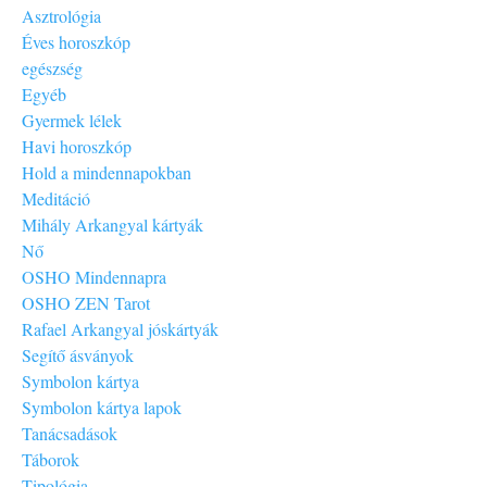
Asztrológia
Éves horoszkóp
egészség
Egyéb
Gyermek lélek
Havi horoszkóp
Hold a mindennapokban
Meditáció
Mihály Arkangyal kártyák
Nő
OSHO Mindennapra
OSHO ZEN Tarot
Rafael Arkangyal jóskártyák
Segítő ásványok
Symbolon kártya
Symbolon kártya lapok
Tanácsadások
Táborok
Tipológia