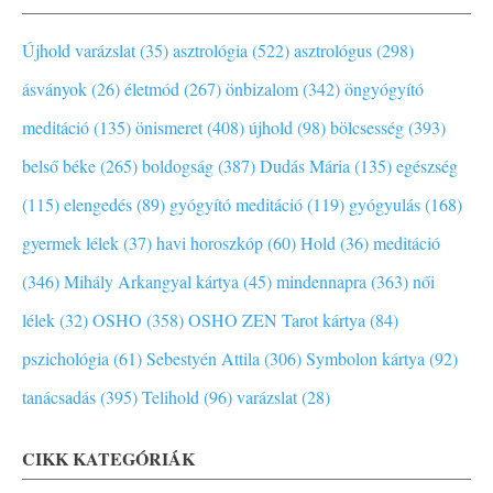
Újhold varázslat (35)
asztrológia (522)
asztrológus (298)
ásványok (26)
életmód (267)
önbizalom (342)
öngyógyító
meditáció (135)
önismeret (408)
újhold (98)
bölcsesség (393)
belső béke (265)
boldogság (387)
Dudás Mária (135)
egészség
(115)
elengedés (89)
gyógyító meditáció (119)
gyógyulás (168)
gyermek lélek (37)
havi horoszkóp (60)
Hold (36)
meditáció
(346)
Mihály Arkangyal kártya (45)
mindennapra (363)
női
lélek (32)
OSHO (358)
OSHO ZEN Tarot kártya (84)
pszichológia (61)
Sebestyén Attila (306)
Symbolon kártya (92)
tanácsadás (395)
Telihold (96)
varázslat (28)
CIKK KATEGÓRIÁK