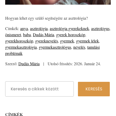
Hogyan lehet egy szülő segítségére az asztrológia?
Címkék:
anya
,
asztrológia
,
asztrológia gyerekeknek
,
asztrológus
,
önismeret
,
baba
,
Dudás Mária
,
gyerek horoszkóp
,
gyerekhoroszkóp
,
gyereknevelés
,
gyermek
,
gyermek lélek
,
gyermekasztrológia
,
gyermekasztrológus
,
nevelés
,
tanulási
problémák
Szerző:
Dudás Mária
|
Utolsó frissítés: 2026. Január 24.
CÍMKÉK