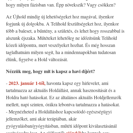
hogy milyen fázisban van. Épp növekszik? Vagy csökken?
Az Újhold mindig új lehetőségeket hoz magával, ilyenkor
fogjunk új dolgokba. A Telihold feszültségeket hoz, ilyenkor
több a baleset, a bűntény, a születés, és lehet hogy rosszabbul is
alszunk éjszaka. Műtéteket lehetőleg ne időzítsünk Telihold
közeli időpontra, mert veszélyeket hozhat. És még hosszan
taglalhatnám milyen segít, ha a mindennapokban tudatosan
élünk, figyelve a Hold változását.
Nézzük meg, hogy mit is kapsz a havi díjért?
2023. január 1-től,
-
havonta kapsz egy hírlevelet, ami
tartalmazza az aktuális Holdállást, annak hasznosítását és a
Holdra ható hatásokat. Ez az általános aktuális Holdjellemzők
mellett, napi szinten, órákra lebontva tartalmazza a hatásokat.
- Megnézheted a Holdálláshoz kapcsolódó egészségügyi
jellemzőket, ami akár terápiában, akár
gyógyulásban/gyógyításban, műtéti időpont kiválasztásánál
ajándék
segítségedre lesz. Az előfizetők
ba kapnak egy