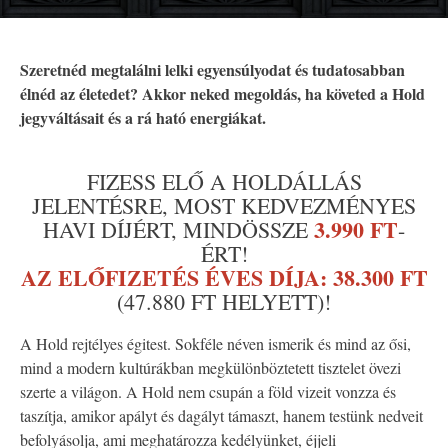
Szeretnéd megtalálni lelki egyensúlyodat és tudatosabban
élnéd az életedet? Akkor neked megoldás, ha követed a Hold
jegyváltásait és a rá ható energiákat.
FIZESS ELŐ A HOLDÁLLÁS
JELENTÉSRE, MOST KEDVEZMÉNYES
3.990 FT
HAVI DÍJÉRT, MINDÖSSZE
-
ÉRT!
AZ ELŐFIZETÉS ÉVES DÍJA: 38.300 FT
(47.880 FT HELYETT)!
A Hold rejtélyes égitest. Sokféle néven ismerik és mind az ősi,
mind a modern kultúrákban megkülönböztetett tisztelet övezi
szerte a világon. A Hold nem csupán a föld vizeit vonzza és
taszítja, amikor apályt és dagályt támaszt, hanem testünk nedveit
befolyásolja, ami meghatározza kedélyünket, éjjeli