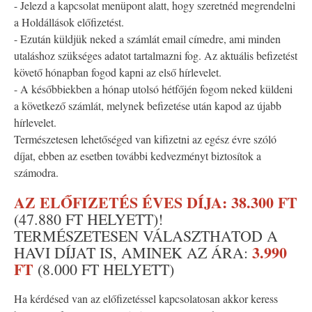
- Jelezd a kapcsolat menüpont alatt, hogy szeretnéd megrendelni
a Holdállások előfizetést.
- Ezután küldjük neked a számlát email címedre, ami minden
utaláshoz szükséges adatot tartalmazni fog. Az aktuális befizetést
követő hónapban fogod kapni az első hírlevelet.
- A későbbiekben a hónap utolsó hétfőjén fogom neked küldeni
a következő számlát, melynek befizetése után kapod az újabb
hírlevelet.
Természetesen lehetőséged van kifizetni az egész évre szóló
díjat, ebben az esetben további kedvezményt biztosítok a
számodra.
AZ ELŐFIZETÉS ÉVES DÍJA: 38.300 FT
(47.880 FT HELYETT)!
TERMÉSZETESEN VÁLASZTHATOD A
3.990
HAVI DÍJAT IS, AMINEK AZ ÁRA:
FT
(8.000 FT HELYETT)
Ha kérdésed van az előfizetéssel kapcsolatosan akkor keress