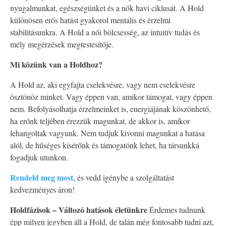
nyugalmunkat, egészségünket és a nők havi ciklusát. A Hold
különösen erős hatást gyakorol mentális és érzelmi
stabilitásunkra. A Hold a női bölcsesség, az intuitív tudás és
mély megérzések megtestesítője.
Mi közünk van a Holdhoz?
A Hold az, aki egyfajta cselekvésre, vagy nem cselekvésre
ösztönöz minket. Vagy éppen van, amikor támogat, vagy éppen
nem. Befolyásolhatja érzelmeinket is, energiájának köszönhető,
ha erőnk teljében érezzük magunkat, de akkor is, amikor
lehangoltak vagyunk. Nem tudjuk kivonni magunkat a hatása
alól, de hűséges kísérőnk és támogatónk lehet, ha társunkká
fogadjuk utunkon.
Rendeld meg most,
és vedd igénybe a szolgáltatást
kedvezményes áron!
Holdfázisok – Változó hatások életünkre
Érdemes tudnunk
épp milyen jegyben áll a Hold, de talán még fontosabb tudni azt,