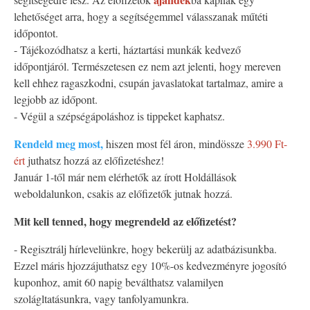
lehetőséget arra, hogy a segítségemmel válasszanak műtéti
időpontot.
- Tájékozódhatsz a kerti, háztartási munkák kedvező
időpontjáról. Természetesen ez nem azt jelenti, hogy mereven
kell ehhez ragaszkodni, csupán javaslatokat tartalmaz, amire a
legjobb az időpont.
- Végül a szépségápoláshoz is tippeket kaphatsz.
Rendeld meg most,
hiszen most fél áron, mindössze
3.990 Ft-
ért
juthatsz hozzá az előfizetéshez!
Január 1-től már nem elérhetők az írott Holdállások
weboldalunkon, csakis az előfizetők jutnak hozzá.
Mit kell tenned, hogy megrendeld az előfizetést?
- Regisztrálj hírlevelünkre, hogy bekerülj az adatbázisunkba.
Ezzel máris hjozzájuthatsz egy 10%-os kedvezményre jogosító
kuponhoz, amit 60 napig beválthatsz valamilyen
szolágltatásunkra, vagy tanfolyamunkra.