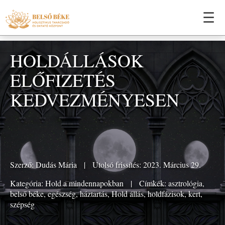
☰
HOLDÁLLÁSOK
ELŐFIZETÉS
KEDVEZMÉNYESEN
Szerző:
Dudás Mária
|
Utolsó frissítés: 2023. Március 29.
Kategória:
Hold a mindennapokban
|
Címkék:
asztrológia
,
belső béke
,
egészség
,
háztartás
,
Hold állás
,
holdfázisok
,
kert
,
szépség