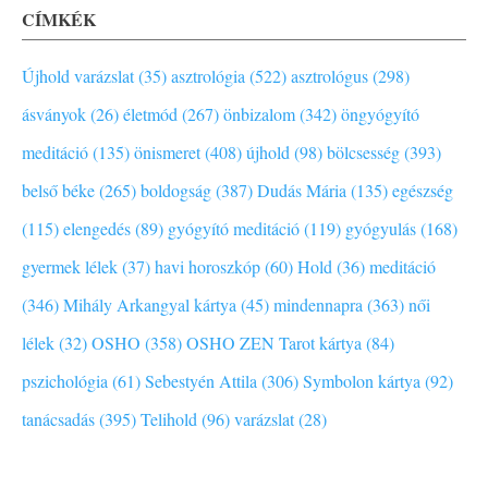
CÍMKÉK
Újhold varázslat (35)
asztrológia (522)
asztrológus (298)
ásványok (26)
életmód (267)
önbizalom (342)
öngyógyító
meditáció (135)
önismeret (408)
újhold (98)
bölcsesség (393)
belső béke (265)
boldogság (387)
Dudás Mária (135)
egészség
(115)
elengedés (89)
gyógyító meditáció (119)
gyógyulás (168)
gyermek lélek (37)
havi horoszkóp (60)
Hold (36)
meditáció
(346)
Mihály Arkangyal kártya (45)
mindennapra (363)
női
lélek (32)
OSHO (358)
OSHO ZEN Tarot kártya (84)
pszichológia (61)
Sebestyén Attila (306)
Symbolon kártya (92)
tanácsadás (395)
Telihold (96)
varázslat (28)