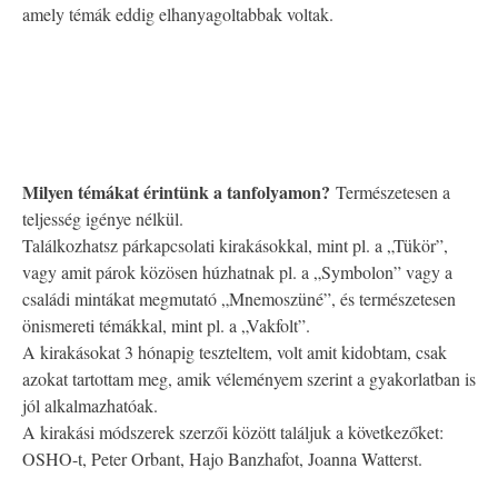
amely témák eddig elhanyagoltabbak voltak.
Milyen témákat érintünk a tanfolyamon?
Természetesen a
teljesség igénye nélkül.
Találkozhatsz párkapcsolati kirakásokkal, mint pl. a „Tükör”,
vagy amit párok közösen húzhatnak pl. a „Symbolon” vagy a
családi mintákat megmutató „Mnemoszüné”, és természetesen
önismereti témákkal, mint pl. a „Vakfolt”.
A kirakásokat 3 hónapig teszteltem, volt amit kidobtam, csak
azokat tartottam meg, amik véleményem szerint a gyakorlatban is
jól alkalmazhatóak.
A kirakási módszerek szerzői között találjuk a következőket:
OSHO-t, Peter Orbant, Hajo Banzhafot, Joanna Watterst.