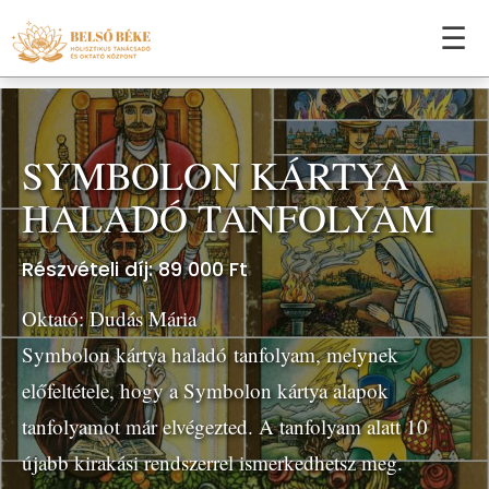
☰
SYMBOLON KÁRTYA
HALADÓ TANFOLYAM
Részvételi díj: 89 000 Ft
Oktató:
Dudás Mária
Symbolon kártya haladó tanfolyam, melynek
előfeltétele, hogy a Symbolon kártya alapok
tanfolyamot már elvégezted. A tanfolyam alatt 10
újabb kirakási rendszerrel ismerkedhetsz meg.