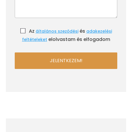
Az
és
általános szeződési
adakezelési
elolvastam és elfogadom
feltételeket
JELENTKEZEM!