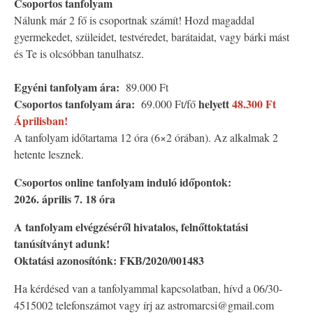
Csoportos tanfolyam
Nálunk már 2 fő is csoportnak számít! Hozd magaddal
gyermekedet, szüleidet, testvéredet, barátaidat, vagy bárki mást
és Te is olcsóbban tanulhatsz.
Egyéni tanfolyam ára:
89.000 Ft
Csoportos tanfolyam ára:
helyett
48.300 Ft
69.000 Ft/fő
Áprilisban!
A tanfolyam időtartama 12 óra (6×2 órában). Az alkalmak 2
hetente lesznek.
Csoportos online tanfolyam induló időpontok:
2026. április 7. 18 óra
A tanfolyam elvégzéséről hivatalos, felnőttoktatási
tanúsítványt adunk!
Oktatási azonosítónk: FKB/2020/001483
Ha kérdésed van a tanfolyammal kapcsolatban, hívd a 06/30-
4515002 telefonszámot vagy írj az astromarcsi@gmail.com