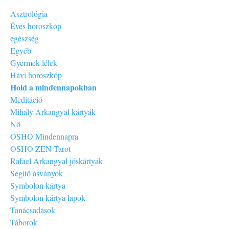
Asztrológia
Éves horoszkóp
egészség
Egyéb
Gyermek lélek
Havi horoszkóp
Hold a mindennapokban
Meditáció
Mihály Arkangyal kártyák
Nő
OSHO Mindennapra
OSHO ZEN Tarot
Rafael Arkangyal jóskártyák
Segítő ásványok
Symbolon kártya
Symbolon kártya lapok
Tanácsadások
Táborok