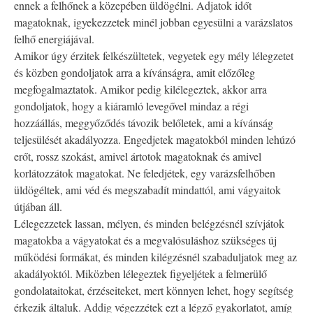
ennek a felhőnek a közepében üldögélni. Adjatok időt
magatoknak, igyekezzetek minél jobban egyesülni a varázslatos
felhő energiájával.
Amikor úgy érzitek felkészültetek, vegyetek egy mély lélegzetet
és közben gondoljatok arra a kívánságra, amit előzőleg
megfogalmaztatok. Amikor pedig kilélegeztek, akkor arra
gondoljatok, hogy a kiáramló levegővel mindaz a régi
hozzáállás, meggyőződés távozik belőletek, ami a kívánság
teljesülését akadályozza. Engedjetek magatokból minden lehúzó
erőt, rossz szokást, amivel ártotok magatoknak és amivel
korlátozzátok magatokat. Ne feledjétek, egy varázsfelhőben
üldögéltek, ami véd és megszabadít mindattól, ami vágyaitok
útjában áll.
Lélegezzetek lassan, mélyen, és minden belégzésnél szívjátok
magatokba a vágyatokat és a megvalósuláshoz szükséges új
működési formákat, és minden kilégzésnél szabaduljatok meg az
akadályoktól. Miközben lélegeztek figyeljétek a felmerülő
gondolataitokat, érzéseiteket, mert könnyen lehet, hogy segítség
érkezik általuk. Addig végezzétek ezt a légző gyakorlatot, amíg