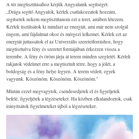
A tér megtisztításához kérjük Angyalaink segítségét:
„Drága segítő Angyalok, kérlek csatlakozzatok hozzám,
segítsetek nekem megtisztítanom ezt a teret, amiben létezem.
Kérlek tisztítsátok ki mindazt az energiát, ami már nem szolgál
engem, ami fájdalmat okoz és mérgezi lelkemet. Kérlek ezt az
energiát juttassátok el az Univerzális szeretetforráshoz, hogy
megtisztulva fény és szeretet formájában érkezzen vissza a
terembe. A fény és öröm járja át terem minden szegletét. Kérlek
rakjatok védelmet erre a megtisztult térre, hogy a jólét, a
boldogság és a fény helye legyen. A terem védett, egyek
vagyunk. Köszönöm. Köszönöm. Köszönöm."
Miután ezzel megvagytok, csendesedjetek el és figyeljetek
befelé, figyeljétek a légzéseteket. Ha közben elkalandoztok, csak
irányítsátok figyelmeteket újból a légzésetekre.