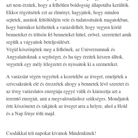
azt nem érzitek, hogy a felhőtlen boldogság állapotába kerültök.
Ekkor rögzítsétek ezt az élményt, hagyjátok, hogy minden
sejtetek, aurátok feltöltődjön vele és tudatosítsátok magatokban,
hogy bármikor kérhetitek a varázsfelhőt, hogy vegyen körül
benneteket és töltsön fel benneteket hittel, erővel, szeretettel amik
segítik a vágyaitok beteljesülését.
Végül köszönjétek meg a felhőnek, az Univerzumnak és
Angyalaitoknak a segítséget, és ha úgy érzitek készen álltok,
vegyetek egy mély lélegzetet és nyissátok ki a szemeteket.
A varázslat végén vegyétek a kezetekbe az üveget, emeljétek a
szívcsakrátok elé és érezzétek ahogy a bennetek lévő szeretet és
az üveg varázslatos energiája eggyé válik és kiárasztja azt a
teremtő energiát, ami a megvalósuláshoz szükséges. Mondjatok
érte köszönetet és rakjátok az üveget arra a helyre, ahol a Hold
és a Nap fénye tölti majd.
Csodákkal teli napokat kívánok Mindenkinek!