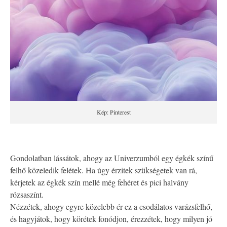
Kép: Pinterest
Gondolatban lássátok, ahogy az Univerzumból egy égkék színű
felhő közeledik felétek. Ha úgy érzitek szükségetek van rá,
kérjetek az égkék szín mellé még fehéret és pici halvány
rózsaszínt.
Nézzétek, ahogy egyre közelebb ér ez a csodálatos varázsfelhő,
és hagyjátok, hogy körétek fonódjon, érezzétek, hogy milyen jó