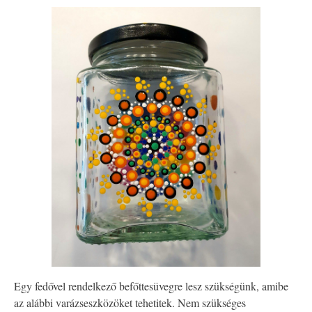
Egy fedővel rendelkező befőttesüvegre lesz szükségünk, amibe
az alábbi varázseszközöket tehetitek. Nem szükséges