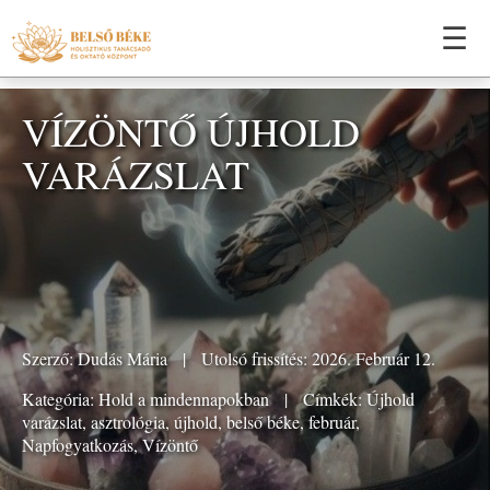
☰
VÍZÖNTŐ ÚJHOLD
VARÁZSLAT
Szerző:
Dudás Mária
|
Utolsó frissítés: 2026. Február 12.
Kategória:
Hold a mindennapokban
|
Címkék:
Újhold
varázslat
,
asztrológia
,
újhold
,
belső béke
,
február
,
Napfogyatkozás
,
Vízöntő