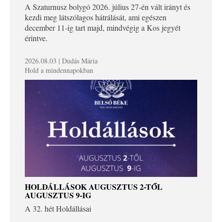
A Szaturnusz bolygó 2026. július 27-én vált irányt és
kezdi meg látszólagos hátrálását, ami egészen
december 11-ig tart majd, mindvégig a Kos jegyét
érintve.
2026.08.03 | Dudás Mária
Hold a mindennapokban
HOLDÁLLÁSOK AUGUSZTUS 2-TŐL
AUGUSZTUS 9-IG
A 32. hét Holdállásai