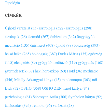
Tipológia
CÍMKÉK
Újhold varázslat (35)
asztrológia (522)
asztrológus (298)
ásványok (26)
életmód (267)
önbizalom (342)
öngyógyító
meditáció (135)
önismeret (408)
újhold (98)
bölcsesség (393)
belső béke (265)
boldogság (387)
Dudás Mária (135)
egészség
(115)
elengedés (89)
gyógyító meditáció (119)
gyógyulás (168)
gyermek lélek (37)
havi horoszkóp (60)
Hold (36)
meditáció
(346)
Mihály Arkangyal kártya (45)
mindennapra (363)
női
lélek (32)
OSHO (358)
OSHO ZEN Tarot kártya (84)
pszichológia (61)
Sebestyén Attila (306)
Symbolon kártya (92)
tanácsadás (395)
Telihold (96)
varázslat (28)