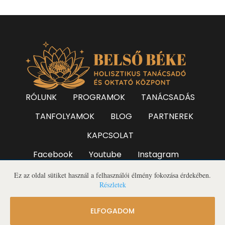
RÓLUNK
PROGRAMOK
TANÁCSADÁS
TANFOLYAMOK
BLOG
PARTNEREK
KAPCSOLAT
Facebook
Youtube
Instagram
Adatvédelem
ÁSZF
Ez az oldal sütiket használ a felhasználói élmény fokozása érdekében.
Részletek
Belső Béke Holisztikus Oktató és Tanácsadó
Központ © 2022
ELFOGADOM