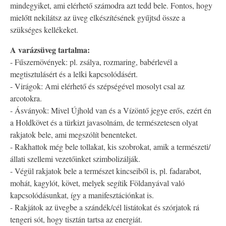
mindegyiket, ami elérhető számodra azt tedd bele. Fontos, hogy
mielőtt nekilátsz az üveg elkészítésének gyűjtsd össze a
szükséges kellékeket.
A varázsüveg tartalma:
- Fűszernövények: pl. zsálya, rozmaring, babérlevél a
megtisztulásért és a lelki kapcsolódásért.
- Virágok: Ami elérhető és szépségével mosolyt csal az
arcotokra.
- Ásványok: Mivel Újhold van és a Vízöntő jegye erős, ezért én
a Holdkövet és a türkizt javasolnám, de természetesen olyat
rakjatok bele, ami megszólít benenteket.
- Rakhattok még bele tollakat, kis szobrokat, amik a természeti/
állati szellemi vezetőinket szimbolizálják.
- Végül rakjatok bele a természet kincseiből is, pl. fadarabot,
mohát, kagylót, követ, melyek segítik Földanyával való
kapcsolódásunkat, így a manifesztációnkat is.
- Rakjátok az üvegbe a szándék/cél listátokat és szórjatok rá
tengeri sót, hogy tisztán tartsa az energiát.