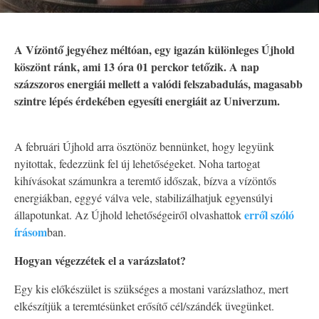
A Vízöntő jegyéhez méltóan, egy igazán különleges Újhold
köszönt ránk, ami 13 óra 01 perckor tetőzik. A nap
százszoros energiái mellett a valódi felszabadulás, magasabb
szintre lépés érdekében egyesíti energiáit az Univerzum.
A februári Újhold arra ösztönöz bennünket, hogy legyünk
nyitottak, fedezzünk fel új lehetőségeket. Noha tartogat
kihívásokat számunkra a teremtő időszak, bízva a vízöntős
energiákban, eggyé válva vele, stabilizálhatjuk egyensúlyi
erről szóló
állapotunkat. Az Újhold lehetőségeiről olvashattok
írásom
ban.
Hogyan végezzétek el a varázslatot?
Egy kis előkészület is szükséges a mostani varázslathoz, mert
elkészítjük a teremtésünket erősítő cél/szándék üvegünket.