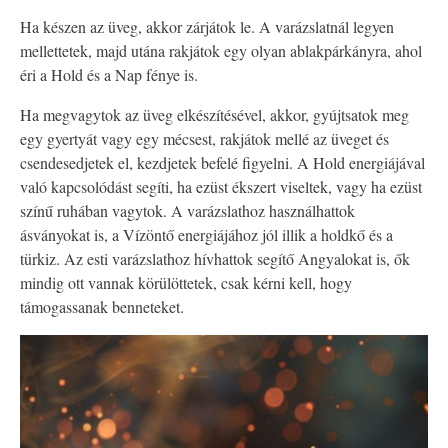
Ha készen az üveg, akkor zárjátok le. A varázslatnál legyen
mellettetek, majd utána rakjátok egy olyan ablakpárkányra, ahol
éri a Hold és a Nap fénye is.
Ha megvagytok az üveg elkészítésével, akkor, gyújtsatok meg
egy gyertyát vagy egy mécsest, rakjátok mellé az üveget és
csendesedjetek el, kezdjetek befelé figyelni. A Hold energiájával
való kapcsolódást segíti, ha ezüst ékszert viseltek, vagy ha ezüst
színű ruhában vagytok. A varázslathoz használhattok
ásványokat is, a Vízöntő energiájához jól illik a holdkő és a
türkiz. Az esti varázslathoz hívhattok segítő Angyalokat is, ők
mindig ott vannak körülöttetek, csak kérni kell, hogy
támogassanak benneteket.