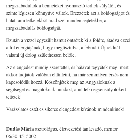
megszabadultok a benneteket nyomasztó terhek súlyától, és
szinte légiesen könnyűvé váltok. Érezzétek azt a boldogságot és
hálát, ami lelketekből árad szét minden sejtetekbe, a
megszabadulás boldogságát.
Ezután a vízzel egyesült hamut öntsétek ki a földre, átadva ezzel
a föl energiájának, hogy megtisztulva, a februári Újholdnál
valami új dolog születhessen belőle.
Az elengedést mindig szeretettel, és hálával tegyétek meg, mert
akkor tudjátok valóban eltüntetni, ha már semmilyen érzés nem
kapcsolódik hozzá. Köszönjétek meg az Angyaloknak a
segítséget és magatoknak mindazt, amit lelki egyensúlyotokért
tettetek!
Varázslatos estét és sikeres elengedést kívánok mindenkinek!
Dudás Mária
asztrológus, életvezetési tanácsadó, mentor
06/30-4515002