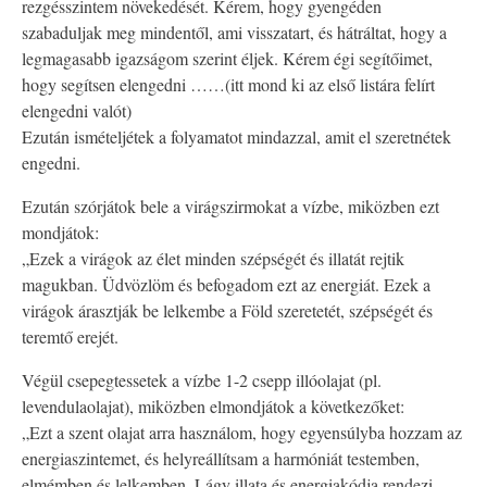
rezgésszintem növekedését. Kérem, hogy gyengéden
szabaduljak meg mindentől, ami visszatart, és hátráltat, hogy a
legmagasabb igazságom szerint éljek. Kérem égi segítőimet,
hogy segítsen elengedni ……(itt mond ki az első listára felírt
elengedni valót)
Ezután ismételjétek a folyamatot mindazzal, amit el szeretnétek
engedni.
Ezután szórjátok bele a virágszirmokat a vízbe, miközben ezt
mondjátok:
„Ezek a virágok az élet minden szépségét és illatát rejtik
magukban. Üdvözlöm és befogadom ezt az energiát. Ezek a
virágok árasztják be lelkembe a Föld szeretetét, szépségét és
teremtő erejét.
Végül csepegtessetek a vízbe 1-2 csepp illóolajat (pl.
levendulaolajat), miközben elmondjátok a következőket:
„Ezt a szent olajat arra használom, hogy egyensúlyba hozzam az
energiaszintemet, és helyreállítsam a harmóniát testemben,
elmémben és lelkemben. Lágy illata és energiakódja rendezi