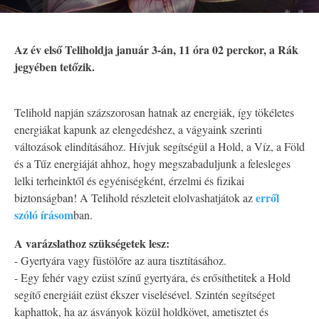
Az év első Teliholdja január 3-án, 11 óra 02 perckor, a Rák
jegyében tetőzik.
Telihold napján százszorosan hatnak az energiák, így tökéletes
energiákat kapunk az elengedéshez, a vágyaink szerinti
változások elindításához. Hívjuk segítségül a Hold, a Víz, a Föld
és a Tűz energiáját ahhoz, hogy megszabaduljunk a felesleges
lelki terheinktől és egyéniségként, érzelmi és fizikai
erről
biztonságban! A Telihold részleteit elolvashatjátok az
szóló írásom
ban.
A varázslathoz szükségetek lesz:
- Gyertyára vagy füstölőre az aura tisztításához.
- Egy fehér vagy ezüst színű gyertyára, és erősíthetitek a Hold
segítő energiáit ezüst ékszer viselésével. Szintén segítséget
kaphattok, ha az ásványok közül holdkövet, ametisztet és