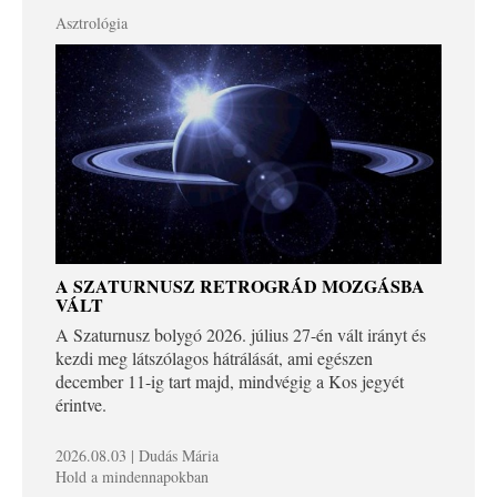
Asztrológia
A SZATURNUSZ RETROGRÁD MOZGÁSBA
VÁLT
A Szaturnusz bolygó 2026. július 27-én vált irányt és
kezdi meg látszólagos hátrálását, ami egészen
december 11-ig tart majd, mindvégig a Kos jegyét
érintve.
2026.08.03 | Dudás Mária
Hold a mindennapokban