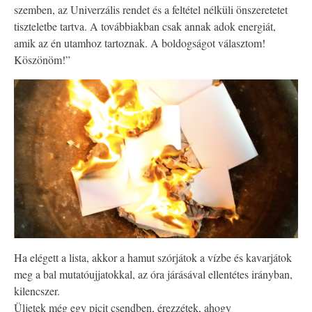
szemben, az Univerzális rendet és a feltétel nélküli önszeretetet
tiszteletbe tartva. A továbbiakban csak annak adok energiát,
amik az én utamhoz tartoznak. A boldogságot választom!
Köszönöm!”
Ha elégett a lista, akkor a hamut szórjátok a vízbe és kavarjátok
meg a bal mutatóujjatokkal, az óra járásával ellentétes irányban,
kilencszer.
Üljetek még egy picit csendben, érezzétek, ahogy