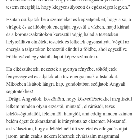
testem energiáját, hogy kiegyensúlyozott és egészséges legyen.”
Ezután csukjátok be a szemeteket és képzeljétek el, hogy a só, a
virágok és az illóolajok energiája egyesül a vízben, majd kiárad
és a koronacsakrátokon keresztül végig halad a testeteken
helyreállítva elmétek, testetek és lelketek egyensúlyát. Végül az
energia a talpatokon keresztül elindul a földbe, ahol egyesülve
Földanyával egy stabil alapot képez számotokra.
Ha elkészültetek, nézzetek a gyertya fényébe, töltődjetek
fényességével és adjátok át a tűz energiájának a listátokat.
Miközben listátok lángra kap, gondolatban szóljatok Angyali
segítőitekhez!
„Drága Angyalok, köszönöm, hogy közvetítésetekkel megtisztul
lelkem minden olyan érzéstől, mintától, elvárástól, téves
felelősségtudattól, félelemtől, haragtól, ami eddig minden szinten
belém égett és akaratlanul is irányította az életemet. Mostantól
azt választom, hogy a feltétel nélküli szeretet és elfogadás útját
járom, amin csakis nekem lehetnek elvárásaim magammal