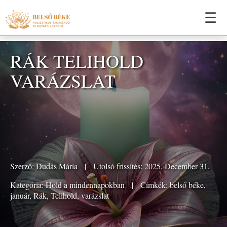
☰
RÁK TELIHOLD
VARÁZSLAT
Szerző:
Dudás Mária
|
Utolsó frissítés: 2025. December 31.
Kategória:
Hold a mindennapokban
|
Címkék:
belső béke
,
január
,
Rák
,
Telihold
,
varázslat