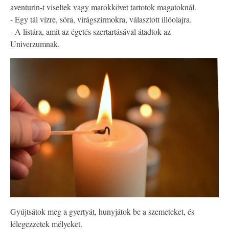
aventurin-t viseltek vagy marokkövet tartotok magatoknál.
- Egy tál vízre, sóra, virágszirmokra, választott illóolajra.
- A listára, amit az égetés szertartásával átadtok az
Univerzumnak.
Gyújtsátok meg a gyertyát, hunyjátok be a szemeteket, és
lélegezzetek mélyeket.