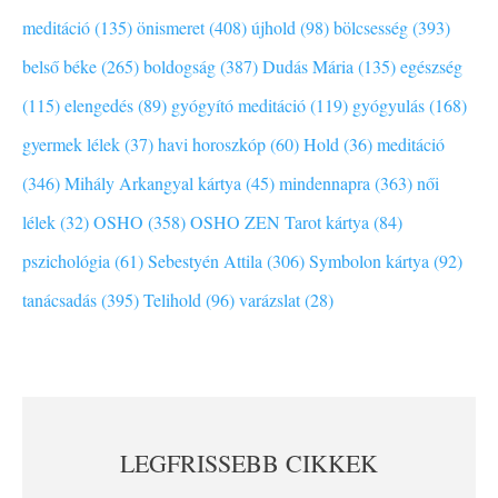
meditáció (135)
önismeret (408)
újhold (98)
bölcsesség (393)
belső béke (265)
boldogság (387)
Dudás Mária (135)
egészség
(115)
elengedés (89)
gyógyító meditáció (119)
gyógyulás (168)
gyermek lélek (37)
havi horoszkóp (60)
Hold (36)
meditáció
(346)
Mihály Arkangyal kártya (45)
mindennapra (363)
női
lélek (32)
OSHO (358)
OSHO ZEN Tarot kártya (84)
pszichológia (61)
Sebestyén Attila (306)
Symbolon kártya (92)
tanácsadás (395)
Telihold (96)
varázslat (28)
LEGFRISSEBB CIKKEK