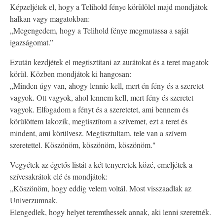
Képzeljétek el, hogy a Telihold fénye körülölel majd mondjátok
halkan vagy magatokban:
„Megengedem, hogy a Telihold fénye megmutassa a saját
igazságomat.”
Ezután kezdjétek el megtisztítani az aurátokat és a teret magatok
körül. Közben mondjátok ki hangosan:
„Minden úgy van, ahogy lennie kell, mert én fény és a szeretet
vagyok. Ott vagyok, ahol lennem kell, mert fény és szeretet
vagyok. Elfogadom a fényt és a szeretetet, ami bennem és
körülöttem lakozik, megtisztítom a szívemet, ezt a teret és
mindent, ami körülvesz. Megtisztultam, tele van a szívem
szeretettel. Köszönöm, köszönöm, köszönöm."
Vegyétek az égetős listát a két tenyeretek közé, emeljétek a
szívcsakrátok elé és mondjátok:
„Köszönöm, hogy eddig velem voltál. Most visszaadlak az
Univerzumnak.
Elengedlek, hogy helyet teremthessek annak, aki lenni szeretnék.