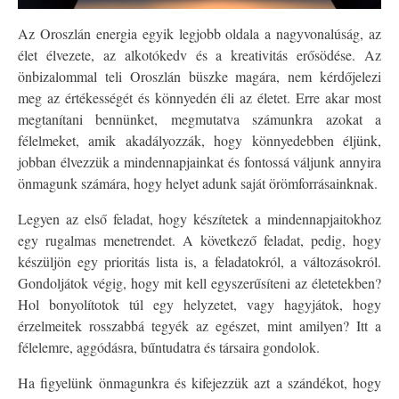
Az Oroszlán energia egyik legjobb oldala a nagyvonalúság, az
élet élvezete, az alkotókedv és a kreativitás erősödése. Az
önbizalommal teli Oroszlán büszke magára, nem kérdőjelezi
meg az értékességét és könnyedén éli az életet. Erre akar most
megtanítani bennünket, megmutatva számunkra azokat a
félelmeket, amik akadályozzák, hogy könnyedebben éljünk,
jobban élvezzük a mindennapjainkat és fontossá váljunk annyira
önmagunk számára, hogy helyet adunk saját örömforrásainknak.
Legyen az első feladat, hogy készítetek a mindennapjaitokhoz
egy rugalmas menetrendet. A következő feladat, pedig, hogy
készüljön egy prioritás lista is, a feladatokról, a változásokról.
Gondoljátok végig, hogy mit kell egyszerűsíteni az életetekben?
Hol bonyolítotok túl egy helyzetet, vagy hagyjátok, hogy
érzelmeitek rosszabbá tegyék az egészet, mint amilyen? Itt a
félelemre, aggódásra, bűntudatra és társaira gondolok.
Ha figyelünk önmagunkra és kifejezzük azt a szándékot, hogy