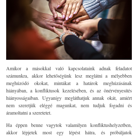
Amikor a másokkal való kapcsolataink adnak feladatot
számunkra, akkor lehetőségünk lesz meglátni a mélyebben
meghúzódó okokat, mintákat a határok meghúzásának
hiányában, a konfliktusok kezelésében, és az önérvényesítés
hiányosságaiban. Ugyanígy megláthatjuk annak okát, amiért
nem szeretjük eléggé magunkat, nem tudjuk fogadni és
áramoltatni a szeretetet.
Ha éppen benne vagytok valamilyen konfliktushelyzetben,
akkor lépjetek most egy lépést hátra, és próbáljatok