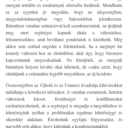
energiát tettekbe és eredmények elérésébe fordítsuk. Mondhatni
ez az egyetlen jó megoldás, hogy ne idegességben,
meggondolatlanságban vagy balesetekben jelentkezzen.
Bármilyen váratlan szituációval kell szembenéznünk, ne ijedjünk
meg, mert segítséget kapunk általa a változáshoz,
felismerésekhez, amit bevillanó gondolatok is kísérhetik. Még
akkor sem szabad engedni a félelmeknek, ha a meglepő hír
komoly változást hoz az életünkben, akár úgy, hogy bizonyos
kapcsolataink megszakadnak. Ne feledjétek, az energiák
bármilyen helyzet kiváltó okai lehetnek, de csakis azért, hogy
rátaláljunk a számunkra legjobb megoldásra, az új kezdetre.
Összességében az Újhold és az Uránusz kvadrátja kihívásokkal
tarkíthatja a következő időszakot. A váratlan események, hirtelen
változások káoszt, feszültséget és konfliktusokat
eredményezhetnek, de a segítséget is megadja a megoldáshoz és
lehetőségünk nyílhat a problémákat izgalmas lehetőséggé és
sikerekké alakítani. Érezhetünk egyfajta felgyorsulást, és
nagyobb erőt ahhoz, hogy kilépjünk a komfortzónánkból.