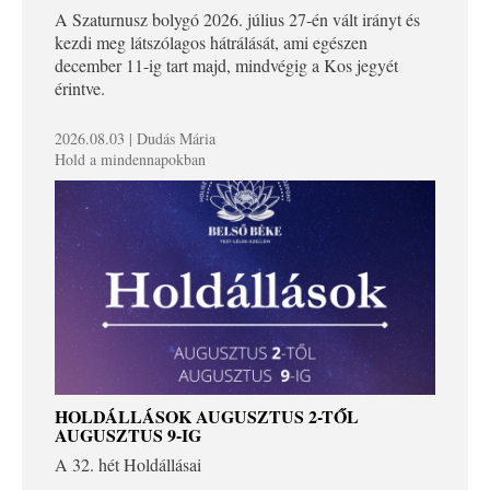
A Szaturnusz bolygó 2026. július 27-én vált irányt és
kezdi meg látszólagos hátrálását, ami egészen
december 11-ig tart majd, mindvégig a Kos jegyét
érintve.
2026.08.03 | Dudás Mária
Hold a mindennapokban
HOLDÁLLÁSOK AUGUSZTUS 2-TŐL
AUGUSZTUS 9-IG
A 32. hét Holdállásai