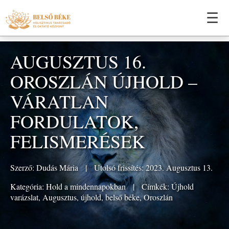
☰
AUGUSZTUS 16.
OROSZLÁN ÚJHOLD –
VÁRATLAN
FORDULATOK,
FELISMERÉSEK
Szerző:
Dudás Mária
|
Utolsó frissítés: 2023. Augusztus 13.
Kategória:
Hold a mindennapokban
|
Címkék:
Újhold
varázslat
,
Augusztus
,
újhold
,
belső béke
,
Oroszlán