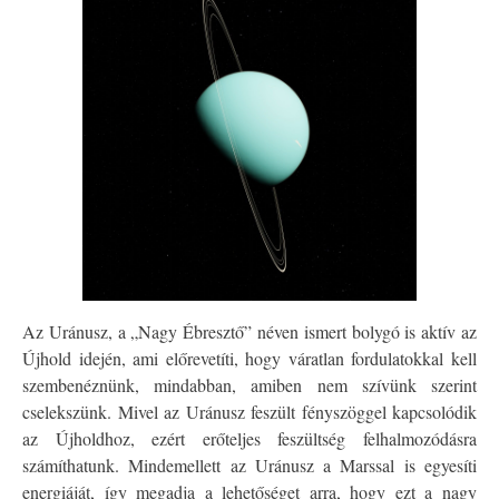
Az Uránusz, a „Nagy Ébresztő” néven ismert bolygó is aktív az
Újhold idején, ami előrevetíti, hogy váratlan fordulatokkal kell
szembenéznünk, mindabban, amiben nem szívünk szerint
cselekszünk. Mivel az Uránusz feszült fényszöggel kapcsolódik
az Újholdhoz, ezért erőteljes feszültség felhalmozódásra
számíthatunk. Mindemellett az Uránusz a Marssal is egyesíti
energiáját, így megadja a lehetőséget arra, hogy ezt a nagy