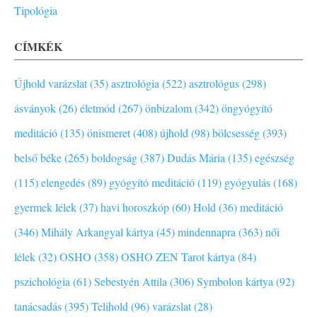
Tipológia
CÍMKÉK
Újhold varázslat (35)
asztrológia (522)
asztrológus (298)
ásványok (26)
életmód (267)
önbizalom (342)
öngyógyító
meditáció (135)
önismeret (408)
újhold (98)
bölcsesség (393)
belső béke (265)
boldogság (387)
Dudás Mária (135)
egészség
(115)
elengedés (89)
gyógyító meditáció (119)
gyógyulás (168)
gyermek lélek (37)
havi horoszkóp (60)
Hold (36)
meditáció
(346)
Mihály Arkangyal kártya (45)
mindennapra (363)
női
lélek (32)
OSHO (358)
OSHO ZEN Tarot kártya (84)
pszichológia (61)
Sebestyén Attila (306)
Symbolon kártya (92)
tanácsadás (395)
Telihold (96)
varázslat (28)