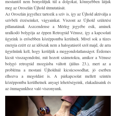
mostantól nem bonyolítjuk túl a dolgokat, könnyebben látjuk
meg az Oroszlán Újhold útmutatását.
Az Oroszlán jegyéhez tartozik a szív is, így az Újhold aktiválja a
szívbéli érzéseinket, vágyainkat. Viszont az Újhold születési
pillanatának Aszcendense a Mérleg jegyébe esik, aminek
uralkodó bolygója az éppen Retrográd Vénusz, így a kapcsolati
ügyeink is erősebben középpontba kerülnek. Mivel sok a tüzes
energia ezért ez az időszak nem a halogatásról szól majd, de arra
ügyelnünk kell, hogy kerüljük a meggondolatlanságot. Érdemes
kicsit visszagondolni, mit hozott számotokra, amikor a Vénusz
bolygó retrográd mozgásba váltott (július 23.), mert az a
probléma a mostani Újholdnál kicsúcsosodhat, jó esetben
elhozva a megoldást is. A párkapcsolat mellett szintén
középpontba kerülhetnek anyagi lehetőségeink, elakadásaink és
az önmagunkhoz való viszonyunk.