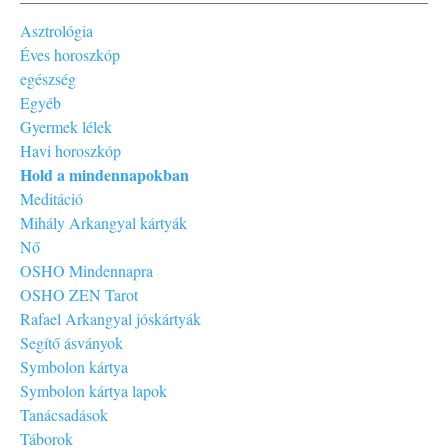
Asztrológia
Éves horoszkóp
egészség
Egyéb
Gyermek lélek
Havi horoszkóp
Hold a mindennapokban
Meditáció
Mihály Arkangyal kártyák
Nő
OSHO Mindennapra
OSHO ZEN Tarot
Rafael Arkangyal jóskártyák
Segítő ásványok
Symbolon kártya
Symbolon kártya lapok
Tanácsadások
Táborok