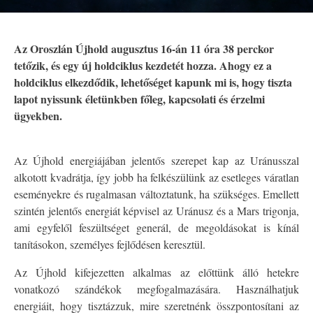
Az Oroszlán Újhold augusztus 16-án 11 óra 38 perckor
tetőzik, és egy új holdciklus kezdetét hozza. Ahogy ez a
holdciklus elkezdődik, lehetőséget kapunk mi is, hogy tiszta
lapot nyissunk életünkben főleg, kapcsolati és érzelmi
ügyekben.
Az Újhold energiájában jelentős szerepet kap az Uránusszal
alkotott kvadrátja, így jobb ha felkészülünk az esetleges váratlan
eseményekre és rugalmasan változtatunk, ha szükséges. Emellett
szintén jelentős energiát képvisel az Uránusz és a Mars trigonja,
ami egyfelől feszültséget generál, de megoldásokat is kínál
tanításokon, személyes fejlődésen keresztül.
Az Újhold kifejezetten alkalmas az előttünk álló hetekre
vonatkozó szándékok megfogalmazására. Használhatjuk
energiáit, hogy tisztázzuk, mire szeretnénk összpontosítani az