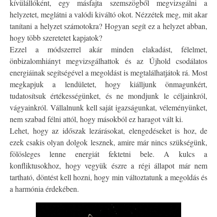
kívülállóként, egy másfajta szemszögből megvizsgálni a
helyzetet, meglátni a valódi kiváltó okot. Nézzétek meg, mit akar
tanítani a helyzet számotokra? Hogyan segít ez a helyzet abban,
hogy több szeretetet kapjatok?
Ezzel a módszerrel akár minden elakadást, félelmet,
önbizalomhiányt megvizsgálhattok és az Újhold csodálatos
energiáinak segítségével a megoldást is megtalálhatjátok rá. Most
megkapjuk a lendületet, hogy kiálljunk önmagunkért,
tudatosítsuk értékességünket, és ne mondjunk le céljainkról,
vágyainkról. Vállalnunk kell saját igazságunkat, véleményünket,
nem szabad félni attól, hogy másokból ez haragot vált ki.
Lehet, hogy az időszak lezárásokat, elengedéseket is hoz, de
ezek csakis olyan dolgok lesznek, amire már nincs szükségünk,
fölösleges lenne energiát fektetni bele. A kulcs a
konfliktusokhoz, hogy vegyük észre a régi állapot már nem
tartható, döntést kell hozni, hogy min változtatunk a megoldás és
a harmónia érdekében.