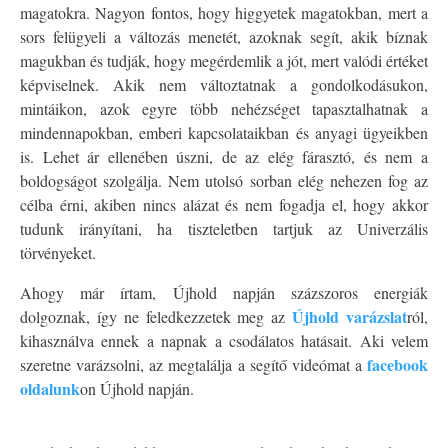
magatokra. Nagyon fontos, hogy higgyetek magatokban, mert a
sors felügyeli a változás menetét, azoknak segít, akik bíznak
magukban és tudják, hogy megérdemlik a jót, mert valódi értéket
képviselnek. Akik nem változtatnak a gondolkodásukon,
mintáikon, azok egyre több nehézséget tapasztalhatnak a
mindennapokban, emberi kapcsolataikban és anyagi ügyeikben
is. Lehet ár ellenében úszni, de az elég fárasztó, és nem a
boldogságot szolgálja. Nem utolsó sorban elég nehezen fog az
célba érni, akiben nincs alázat és nem fogadja el, hogy akkor
tudunk irányítani, ha tiszteletben tartjuk az Univerzális
törvényeket.
Ahogy már írtam, Újhold napján százszoros energiák
Újhold varázslat
dolgoznak, így ne feledkezzetek meg az
ról,
kihasználva ennek a napnak a csodálatos hatásait. Aki velem
facebook
szeretne varázsolni, az megtalálja a segítő videómat a
oldalunk
on Újhold napján.