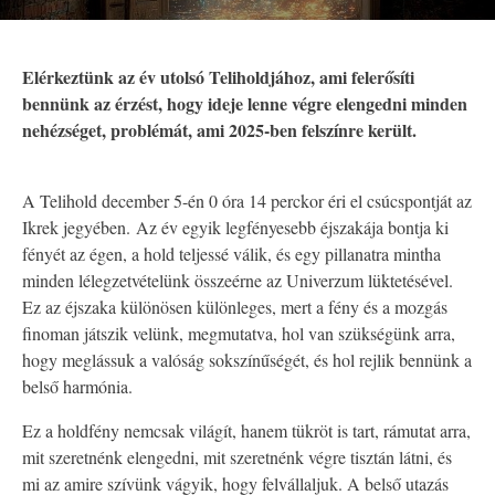
Elérkeztünk az év utolsó Teliholdjához, ami felerősíti
bennünk az érzést, hogy ideje lenne végre elengedni minden
nehézséget, problémát, ami 2025-ben felszínre került.
A Telihold december 5-én 0 óra 14 perckor éri el csúcspontját az
Ikrek jegyében. Az év egyik legfényesebb éjszakája bontja ki
fényét az égen, a hold teljessé válik, és egy pillanatra mintha
minden lélegzetvételünk összeérne az Univerzum lüktetésével.
Ez az éjszaka különösen különleges, mert a fény és a mozgás
finoman játszik velünk, megmutatva, hol van szükségünk arra,
hogy meglássuk a valóság sokszínűségét, és hol rejlik bennünk a
belső harmónia.
Ez a holdfény nemcsak világít, hanem tükröt is tart, rámutat arra,
mit szeretnénk elengedni, mit szeretnénk végre tisztán látni, és
mi az amire szívünk vágyik, hogy felvállaljuk. A belső utazás