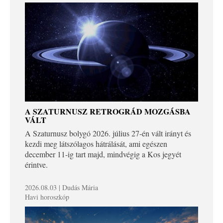
A SZATURNUSZ RETROGRÁD MOZGÁSBA
VÁLT
A Szaturnusz bolygó 2026. július 27-én vált irányt és
kezdi meg látszólagos hátrálását, ami egészen
december 11-ig tart majd, mindvégig a Kos jegyét
érintve.
2026.08.03 | Dudás Mária
Havi horoszkóp