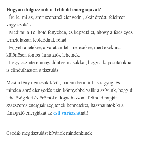
Hogyan dolgozzunk a Telihold energiájával?
- Írd le, mi az, amit szeretnél elengedni, akár érzést, félelmet
vagy szokást.
- Meditálj a Telihold fényében, és képzeld el, ahogy a felesleges
terhek lassan leoldódnak rólad.
- Figyelj a jelekre, a váratlan felismerésekre, mert ezek ma
különösen fontos útmutatók lehetnek.
- Légy őszinte önmagaddal és másokkal, hogy a kapcsolatokban
is elindulhasson a tisztulás.
Most a fény nemcsak kívül, hanem bennünk is ragyog, és
minden apró elengedés után könnyebbé válik a szívünk, hogy új
lehetőségeket és örömöket fogadhasson. Telihold napján
százszoros energiák segítenek benneteket, használjátok ki a
esti varázslat
támogató energiákat az
nál!
Csodás megtisztulást kívánok mindenkinek!