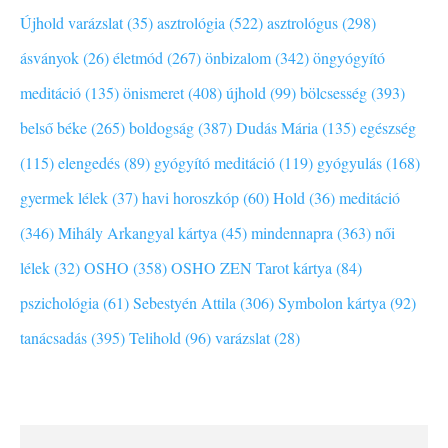
Újhold varázslat (35)
asztrológia (522)
asztrológus (298)
ásványok (26)
életmód (267)
önbizalom (342)
öngyógyító
meditáció (135)
önismeret (408)
újhold (99)
bölcsesség (393)
belső béke (265)
boldogság (387)
Dudás Mária (135)
egészség
(115)
elengedés (89)
gyógyító meditáció (119)
gyógyulás (168)
gyermek lélek (37)
havi horoszkóp (60)
Hold (36)
meditáció
(346)
Mihály Arkangyal kártya (45)
mindennapra (363)
női
lélek (32)
OSHO (358)
OSHO ZEN Tarot kártya (84)
pszichológia (61)
Sebestyén Attila (306)
Symbolon kártya (92)
tanácsadás (395)
Telihold (96)
varázslat (28)