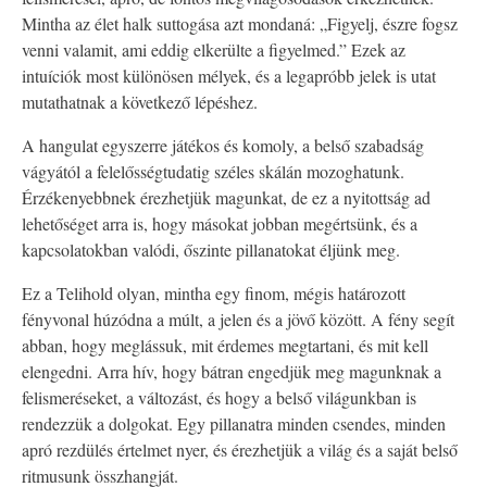
Mintha az élet halk suttogása azt mondaná: „Figyelj, észre fogsz
venni valamit, ami eddig elkerülte a figyelmed.” Ezek az
intuíciók most különösen mélyek, és a legapróbb jelek is utat
mutathatnak a következő lépéshez.
A hangulat egyszerre játékos és komoly, a belső szabadság
vágyától a felelősségtudatig széles skálán mozoghatunk.
Érzékenyebbnek érezhetjük magunkat, de ez a nyitottság ad
lehetőséget arra is, hogy másokat jobban megértsünk, és a
kapcsolatokban valódi, őszinte pillanatokat éljünk meg.
Ez a Telihold olyan, mintha egy finom, mégis határozott
fényvonal húzódna a múlt, a jelen és a jövő között. A fény segít
abban, hogy meglássuk, mit érdemes megtartani, és mit kell
elengedni. Arra hív, hogy bátran engedjük meg magunknak a
felismeréseket, a változást, és hogy a belső világunkban is
rendezzük a dolgokat. Egy pillanatra minden csendes, minden
apró rezdülés értelmet nyer, és érezhetjük a világ és a saját belső
ritmusunk összhangját.