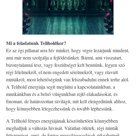
Mi a feladatunk Teliholdkor?
Ez az égi pillanat arra hív minket, hogy végre lezárjunk mindent,
ami már nem szolgálja a fejlődésünket. Bármi, ami visszatart,
bizonytalanná tesz, vagy feszültséget kelt bennünk, legyen szó
régi félelmekről, el nem engedett sérelmekről, vagy elavult
mintákról, most lehetőségünk van felszabadulni ennek terhe alól.
A Telihold energiája segít meglátni a kapcsolatainkban, a
munkánkban és a belső világunkban rejlő elakadásokat, és
finoman, de határozottan rávilágít, mit kell elengednünk ahhoz,
hogy könnyebben lélegezhessünk és tovább léphessünk.
A Telihold fényes energiájának köszönhetően könnyebben
meghalljuk a változás hívását. Váratlan ötletek, régi minták
felismerései, apró, de fontos megvilágosodások érkezhetnek.