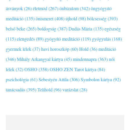
ásványok (26)
életmód (267)
önbizalom (342)
öngyógyító
meditáció (135)
önismeret (408)
újhold (98)
bölcsesség (393)
belső béke (265)
boldogság (387)
Dudás Mária (135)
egészség
(115)
elengedés (89)
gyógyító meditáció (119)
gyógyulás (168)
gyermek lélek (37)
havi horoszkóp (60)
Hold (36)
meditáció
(346)
Mihály Arkangyal kártya (45)
mindennapra (363)
női
lélek (32)
OSHO (358)
OSHO ZEN Tarot kártya (84)
pszichológia (61)
Sebestyén Attila (306)
Symbolon kártya (92)
tanácsadás (395)
Telihold (96)
varázslat (28)