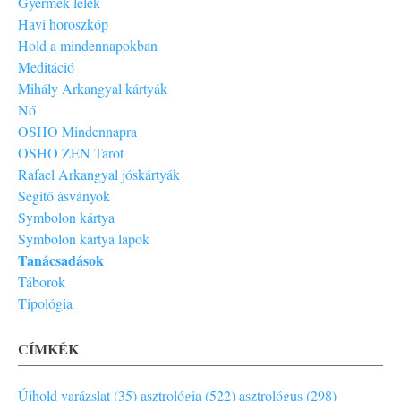
Gyermek lélek
Havi horoszkóp
Hold a mindennapokban
Meditáció
Mihály Arkangyal kártyák
Nő
OSHO Mindennapra
OSHO ZEN Tarot
Rafael Arkangyal jóskártyák
Segítő ásványok
Symbolon kártya
Symbolon kártya lapok
Tanácsadások
Táborok
Tipológia
CÍMKÉK
Újhold varázslat (35)
asztrológia (522)
asztrológus (298)