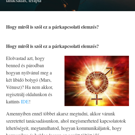
tanácsadás
,
terápia
Hogy miről is szól ez a párkapcsolati elemzés?
Hogy miről is szól ez a párkapcsolati elemzés?
Elolvastad azt, hogy
benned és párodban
hogyan nyilvánul meg a
két libidó bolygó (Mars,
Vénusz)? Ha nem akkor,
regisztrálj oldalunkon és
kattints
IDE
!
Amennyiben ennél többet akarsz megtudni, akkor várunk
szeretettel tanácsadásunkon, ahol megismerheted kapcsolatotok
lehetőségeit, megtanulhatod, hogyan kommunikáljatok, hogy