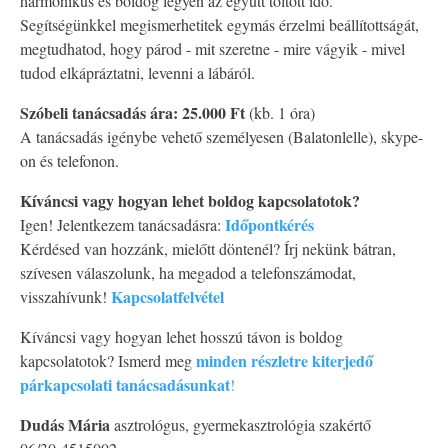
harmonikus és boldog legyen az együtt töltött idő.
Segítségünkkel megismerhetitek egymás érzelmi beállítottságát,
megtudhatod, hogy párod - mit szeretne - mire vágyik - mivel
tudod elkápráztatni, levenni a lábáról.
Szóbeli tanácsadás ára: 25.000 Ft
(kb. 1 óra)
A tanácsadás igénybe vehető személyesen (Balatonlelle), skype-
on és telefonon.
Kíváncsi vagy hogyan lehet boldog kapcsolatotok?
Időpontkérés
Igen! Jelentkezem tanácsadásra:
Kérdésed van hozzánk, mielőtt döntenél? Írj nekünk bátran,
szívesen válaszolunk, ha megadod a telefonszámodat,
Kapcsolatfelvétel
visszahívunk!
Kíváncsi vagy hogyan lehet hosszú távon is boldog
minden részletre kiterjedő
kapcsolatotok? Ismerd meg
párkapcsolati tanácsadásunkat
!
Dudás Mária
asztrológus, gyermekasztrológia szakértő