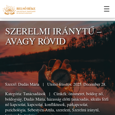
☰
SZERELMI IRÁNYTŰ –
AVAGY RÖVID
Szerző:
Dudás Mária
|
Utolsó frissítés: 2025. December 28.
Kategória:
Tanácsadások
|
Címkék:
önismeret
,
boldog nő
,
boldogság
,
Dudás Mária
,
házasság előtti tanácsadás
,
ideális férfi
nő kapcsolat
,
kapcsolat
,
konfliktusok
,
párkapcsolat
,
pszichológia
,
Sebestyén Attila
,
szerelem
,
Szerelmi iránytű
,